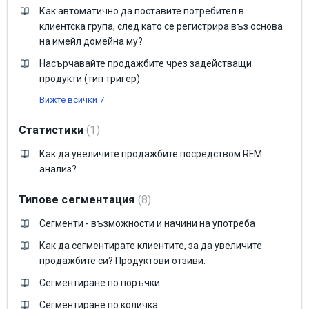
Как автоматично да поставите потребител в
клиентска група, след като се регистрира въз основа
на имейл домейна му?
Насърчавайте продажбите чрез задействащи
продукти (тип тригер)
Вижте всички 7
Статистики
1
Как да увеличите продажбите посредством RFM
анализ?
Типове сегментация
8
Сегменти - възможности и начини на употреба
Как да сегментирате клиентите, за да увеличите
продажбите си? Продуктови отзиви.
Сегментиране по поръчки
Сегментиране по количка