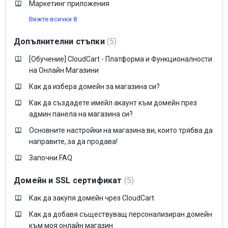
Маркетинг приложения
Вижте всички 8
Допълнителни стъпки
5
[Обучение] CloudCart - Платформа и Функционалности
на Онлайн Магазини
Как да избера домейн за магазина си?
Как да създадете имейл акаунт към домейн през
админ панела на магазина си?
Основните настройки на магазина ви, които трябва да
направите, за да продава!
Започни FAQ
Домейн и SSL сертификат
5
Как да закупя домейн чрез CloudCart
Как да добавя съществуващ персонализиран домейн
към моя онлайн магазин