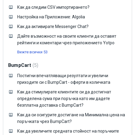
Как да следим CSV импортирането?
Настройка на Приложение: Algolia
Как да активирате Messenger Chat?
Дайте възможност на своите клиенти да оставят
рейтинги и коментари чрез приложението Yotpo
Вижте всички 53
BumpCart
5
Постигни впечатляващи резултати и увеличи
приходите си с BumpCart - oферти в количката
Как да стимулирате клиентите си да достигнат
определена сума при поръчка като им дадете
безплатна доставка с BumpCart?
Как да си осигурите достигане на Минимална цена на
поръчката чрез BumpCart?
Как да увеличите средната стойност на поръчките