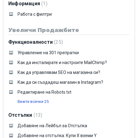
Информация
1
Работа с филтри
Увеличи Продажбите
Функционалности
25
Управление на 301 препратки
Как да инсталирате и настроите MailChimp?
Как да управлявам SEO на магазина си?
Как да си създадеш магазин в Instagram?
Редактиране на Robots.txt
Вижте всички 25
Отстъпки
13
Добавяне на Лейбъл за Отстъпка
Добавяне на отстъпка: Купи Х вземи Y