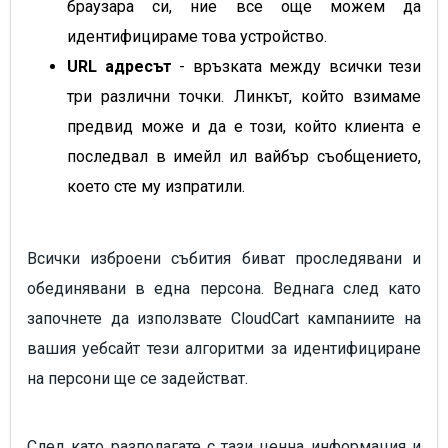
браузара си, ние все още можем да
идентифицираме това устройство.
URL адресът
- връзката между всички тези
три различни точки. Линкът, който взимаме
предвид може и да е този, който клиента е
последвал в имейл ил вайбър съобщението,
което сте му изпратили.
Всички изброени събития биват проследявани и
обединявани в една персона. Веднага след като
започнете да използвате CloudCart кампаниите на
вашия уебсайт тези алгоритми за идентифициране
на персони ще се задействат.
След като разполагате с тази ценна информация и