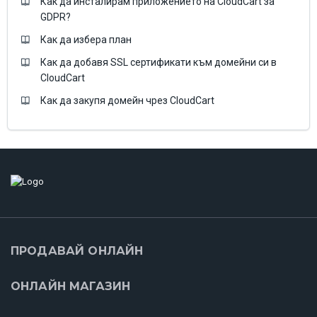
Как да инсталирам приложението на CloudCart за
GDPR?
Как да избера план
Как да добавя SSL сертификати към домейни си в
CloudCart
Как да закупя домейн чрез CloudCart
ПРОДАВАЙ ОНЛАЙН
ОНЛАЙН МАГАЗИН