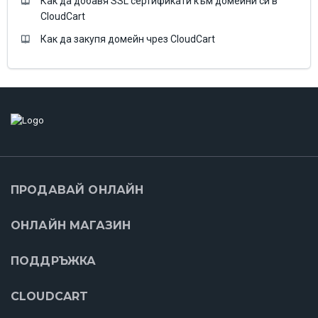
Как да добавя SSL сертификати към домейни си в
CloudCart
Как да закупя домейн чрез CloudCart
ПРОДАВАЙ ОНЛАЙН
ОНЛАЙН МАГАЗИН
ПОДДРЪЖКА
CLOUDCART