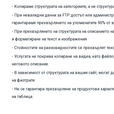
- Копираме структурата на категориите, а не структ
- При невалидни данни за FTP достъп или администр
гарантираме прехвърлянето на упоменатите 90% от в
- При прехвърлянето на структурата на описанието н
и форматиране на текст и изображения.
- Стойностите на разновидностите се прехвърлят текс
- Услугата не покрива копиране на видеа, като файл
неговото описание.
- В зависимост от структурата на вашия сайт, могат
на филтрите.
- Не се гарантира прехвърляне на продуктови характ
на таблица.