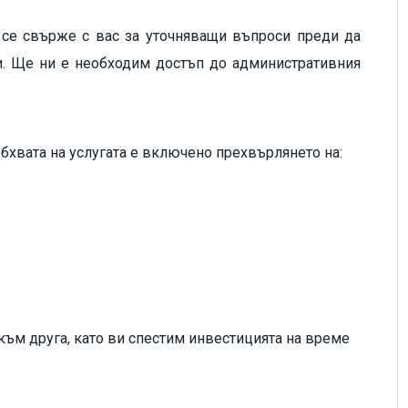
е се свърже с вас за уточняващи въпроси преди да
и. Ще ни е необходим достъп до административния
обхвата на услугата е включено прехвърлянето на:
към друга, като ви спестим инвестицията на време