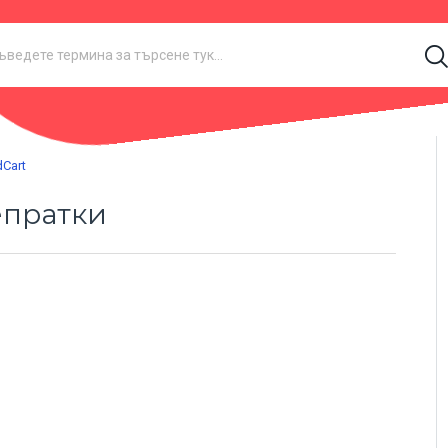
Cart
епратки