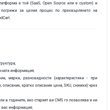
атформа е той (SaaS, Open Source или е custom) и
е погрижи за целия процес по прехвърлянето на
dCart.
труктура;
ужната информация;
ии, марки, разновидности (характеристики - при
 описание, кратко описание цена, SKU, снимки) чрез
али в годините, ако старият ви CMS го позволява и ни
т вас информация;