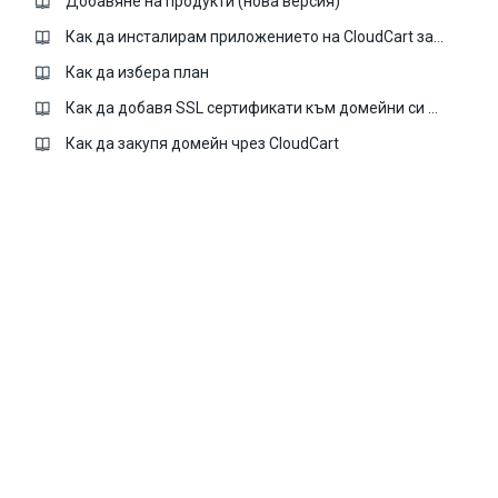
Добавяне на продукти (нова версия)
Как да инсталирам приложението на CloudCart за GDPR?
Как да избера план
Как да добавя SSL сертификати към домейни си в CloudCart
Как да закупя домейн чрез CloudCart