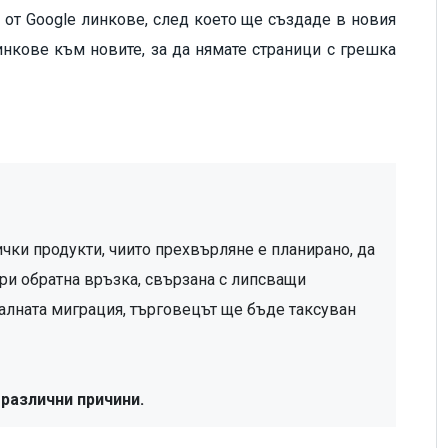
от Google линкове, след което ще създаде в новия
инкове към новите, за да нямате страници с грешка
ки продукти, чиито прехвърляне е планирано, да 
ри обратна връзка, свързана с липсващи 
алната миграция, търговецът ще бъде таксуван 
различни причини.