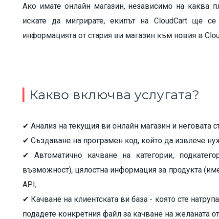
Ако имате онлайн магазин, независимо на каква пл
искате да мигрирате, екипът на CloudCart ще с
информацията от стария ви магазин към новия в Clou
Какво включва услугата?
✔ Анализ на текущия ви онлайн магазин и неговата с
✔ Създаване на програмен код, който да извлече н
✔ Автоматично качване на категории, подкатегор
възможност), цялостна информация за продукта (име,
API;
✔ Качване на клиентската ви база - която сте натруп
подадете конкретния файл за качване на желаната о