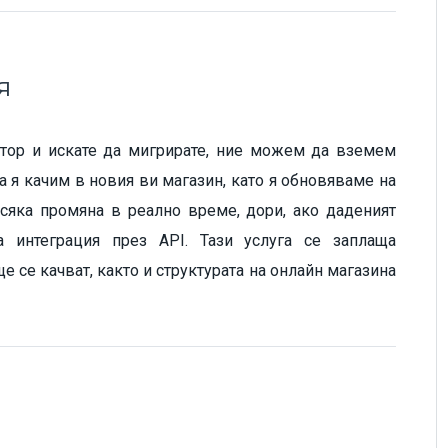
я
бутор и искате да мигрирате, ние можем да вземем
а я качим в новия ви магазин, като я обновяваме на
всяка промяна в реално време, дори, ако даденият
 интеграция през API. Тази услуга се заплаща
е се качват, както и структурата на онлайн магазина