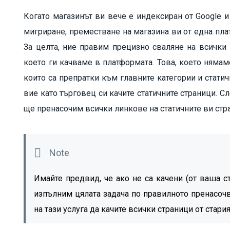
Когато магазинът ви вече е индексиран от Google 
мигриране, преместване на магазина ви от една пла
За целта, ние правим прецизно сваляне на всички
което ги качваме в платформата. Това, което няма
които са препратки към главните категории и статич
вие като търговец си качите статичните страници. 
ще пренасочим всички линкове на статичните ви стр
Имайте предвид, че ако не са качени (от ваша ст
изпълним цялата задача по правилното пренасоч
на тази услуга да качите всички страници от стари