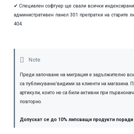
✔ Специален софтуер ще свали всички индексирани 
административен панел 301 препратки на старите л
404.
Преди започване на миграция е задължително всич
са публикувани/видими за клиенти на магазина. П
артикули, които не са били активни при първнонач
повторно.

Допускат се до 10% липсващи продукти поради 