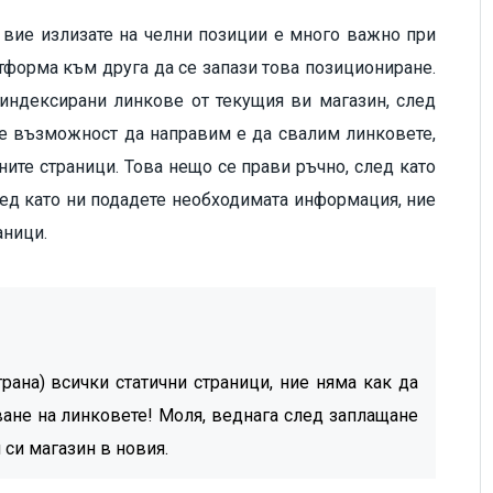
и вие излизате на челни позиции е много важно при
тформа към друга да се запази това позициониране.
 индексирани линкове от текущия ви магазин, след
ме възможност да направим е да свалим линковете,
ните страници. Това нещо се прави ръчно, след като
След като ни подадете необходимата информация, ние
аници.
рана) всички статични страници, ние няма как да
ване на линковете!
Моля, веднага след заплащане
я си магазин в новия.