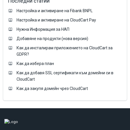
Последни статии
Настройка и активиране на Fibank BNPL
Настройка и активиране на CloudCart Pay
Нужна Информация за НАП
Добавяне на продукти (нова версия)
Как да инсталирам приложението на CloudCart за
GDPR?
Как да избера план
Как да добавя SSL сертификати към домейни си в
CloudCart
Как да закупя домейн чрез CloudCart