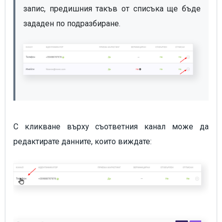
запис, предишния такъв от списъка ще бъде 
С кликване върху съответния канал може да
редактирате данните, които виждате: