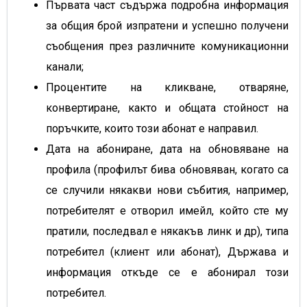
Първата част съдържа подробна информация
за общия брой изпратени и успешно получени
съобщения през различните комуникационни
канали;
Процентите на кликване, отваряне,
конвертиране, както и общата стойност на
поръчките, които този абонат е направил.
Дата на абониране, дата на обновяване на
профила (профилът бива обновяван, когато са
се случили някакви нови събития, например,
потребителят е отворил имейл, който сте му
пратили, последвал е някакъв линк и др), типа
потребител (клиент или абонат), Държава и
информация откъде се е абонирал този
потребител.