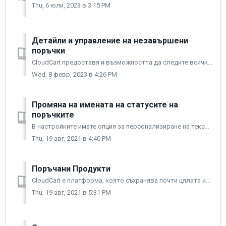
Thu, 6 юли, 2023 в 3:15 PM
Детайли и управление на незавършени
поръчки
CloudCart предоставя и възможността да следите всички незавършени поръчки в магазина си. Тази функционалност ви предоставя многобройни опции да увеличите пр...
Wed, 8 февр, 2023 в 4:26 PM
Промяна на имената на статусите на
поръчките
В настройките имате опция за персонализиране на текстовите полета за Статуси на сайта си. Можете да ги ползвате за яснота или комфорт. Имате възможността да...
Thu, 19 авг, 2021 в 4:40 PM
Поръчани Продукти
CloudCart е платформа, която съхранява почти цялата информация, минаваща през нея. Това включва и всички поръчани продукти, както и тяхното количество. А...
Thu, 19 авг, 2021 в 5:31 PM