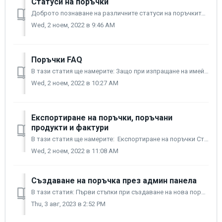
Статуси на поръчки
Доброто познаване на различните статуси на поръчките е важно, за да разберете и следите как и при какви условия се случват последващите процеси, например...
Wed, 2 ноем, 2022 в 9:46 AM
Поръчки FAQ
В тази статия ще намерите: Защо при изпращане на имейл известие за незавършена поръчка, в последствие тя изчезва? Как да изтрия поръчка? Мога ли да създ...
Wed, 2 ноем, 2022 в 10:27 AM
Експортиране на поръчки, поръчани
продукти и фактури
В тази статия ще намерите: Експортиране на поръчки Структура на CSV файла с експортирани поръчки Експортиране на поръчани продукти Експортиране на фак...
Wed, 2 ноем, 2022 в 11:08 AM
Създаване на поръчка през админ панела
В тази статия: Първи стъпки при създаване на нова поръчка Добавяне на продукт Добавяне на адрес за фактура Избиране на методи за плащане Фина...
Thu, 3 авг, 2023 в 2:52 PM