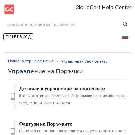
CloudCart Help Center
ВХОД
Начална стр на решения
Управлявай Своя Бизнес
Управление на Поръчки
Детайли и управление на поръчките
В тази статия ще намерите: Информация в списъка с поръчки Бърз преглед на поръчките Обработване на поръчките Рефънд на поръчки В тази статия ще на...
Wed, 19 юли, 2023 в 4:14 PM
Фактури на Поръчките
CloudCart позволява да следите и документирате вашето фактуриране и ви помага да имате обективна представа за продажбите си. Активиране на Фактурите Вл...