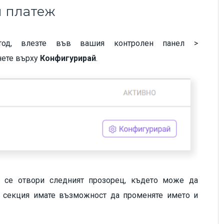
 платеж
тод, влезте във вашия контролен панел >
нете върху
Конфигурирай
.
е се отвори следният прозорец, където може да
а секция имате възможност да променяте името и