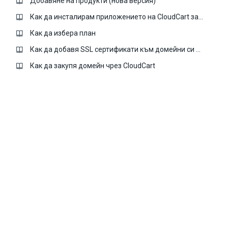
Добавяне на продукти (нова версия)
Как да инсталирам приложението на CloudCart за GDPR?
Как да избера план
Как да добавя SSL сертификати към домейни си в CloudCart
Как да закупя домейн чрез CloudCart