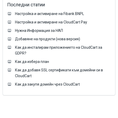
Последни статии
Настройка и активиране на Fibank BNPL
Настройка и активиране на CloudCart Pay
Нужна Информация за НАП
Добавяне на продукти (нова версия)
Как да инсталирам приложението на CloudCart за
GDPR?
Как да избера план
Как да добавя SSL сертификати към домейни си в
CloudCart
Как да закупя домейн чрез CloudCart