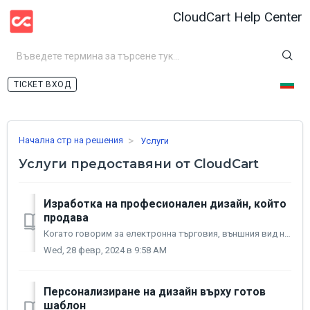
CloudCart Help Center
ВХОД
Начална стр на решения
Услуги
Услуги предоставяни от CloudCart
Изработка на професионален дизайн, който
продава
Когато говорим за електронна търговия, външния вид на вашия магазин е от изключително значение за успешното развитие на бизнеса ви. Дизайнът е обвивката, ...
Wed, 28 февр, 2024 в 9:58 AM
Персонализиране на дизайн върху готов
шаблон