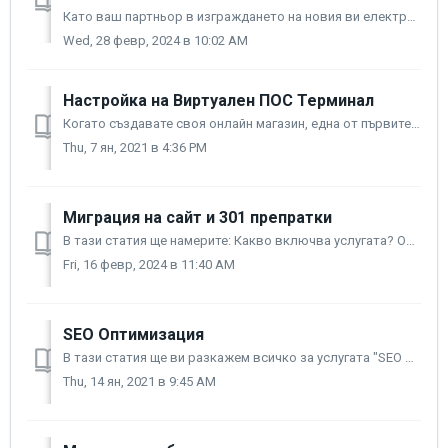
Като ваш партньор в изграждането на новия ви електронен магазин и подобряване развитието на онлайн бизнеса ви, CloudCart ви предлага "Персонализиране ...
Wed, 28 февр, 2024 в 10:02 AM
Настройка на Виртуален ПОС Терминал
Когато създавате своя онлайн магазин, една от първите и най-важни стъпки е изборът на удобен за работа разплащателен метод, чрез който да накарате клиентите...
Thu, 7 ян, 2021 в 4:36 PM
Миграция на сайт и 301 препратки
В тази статия ще намерите: Какво включва услугата? Обновяване на информация Заяви услугата Ако имате онлайн магазин, независимо на каква платформа ...
Fri, 16 февр, 2024 в 11:40 AM
SEO Оптимизация
В тази статия ще ви разкажем всичко за услугата "SEO Оптимизация" и защо тя е задължително условие за вашия онлайн успех и добро позициониране в G...
Thu, 14 ян, 2021 в 9:45 AM