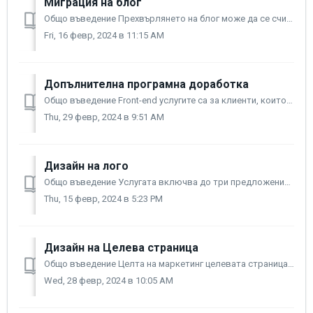
Миграция на блог
Общо въведение Прехвърлянето на блог може да се счита, като допълнителна услуга към миграцията на продуктовия каталог или да бъде извършена самостояте...
Fri, 16 февр, 2024 в 11:15 AM
Допълнителна програмна доработка
Общо въведение Front-end услугите са за клиенти, които се нуждаят от промени в дизайна на своя сайт чрез CSS код, извън възможностите на дизайн шаблоните...
Thu, 29 февр, 2024 в 9:51 AM
Дизайн на лого
Общо въведение Услугата включва до три предложения за професионално лого, което да е отличителен елемент на вашия бизнес. Условия на услугата Преди да ...
Thu, 15 февр, 2024 в 5:23 PM
Дизайн на Целева страница
Общо въведение Целта на маркетинг целевата страница е да конвертира възможно най-много потребители в клиенти. Такъв тип страница e подходяща за реклама н...
Wed, 28 февр, 2024 в 10:05 AM