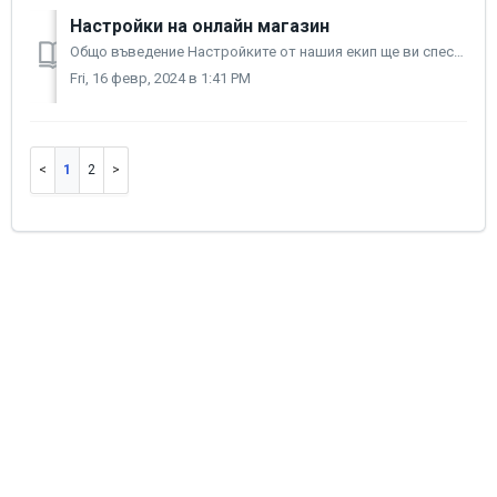
Настройки на онлайн магазин
Общо въведение Настройките от нашия екип ще ви спестят от първоначалната инвестиция на време при стартирането на магазина. Услугата включва конфигурира...
Fri, 16 февр, 2024 в 1:41 PM
1
2