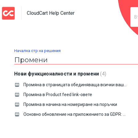
CloudCart Help Center
Начална стр на решения
Промени
Нови функционалности и промени
4
Промяна в страницата обединяваща всички ваши продукти
Промяна в Product feed link-овете
Промяна в начина на номериране на поръчки
Основно обновление на приложението за GDPR: Режим на съгласие на Google