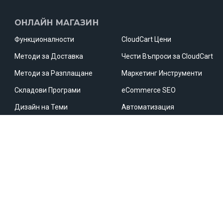
ОНЛАЙН МАГАЗИН
Функционалности
CloudCart Цени
Методи за Доставка
Чести Въпроси за CloudCart
Методи за Разплащане
Маркетинг Инструменти
Складови Програми
eCommerce SEO
Дизайн на Теми
Автоматизация
Приложения
Маркетплейси
Иновативен Чекаут
Сравнителни сайтове
НАШИТЕ ПАРТНЬОРИ