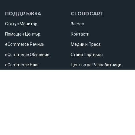
ПОДДРЪЖКА
CLOUDCART
Статус Mонитор
За Нас
Помощен Център
Контакти
eCommerce Речник
Медии и Преса
eCommerce Обучение
Стани Партньор
eCommerce Блог
Център за Разработчици
Уебинари и Събития
Кариери
Полезни Ресурси
Карта на Сайта