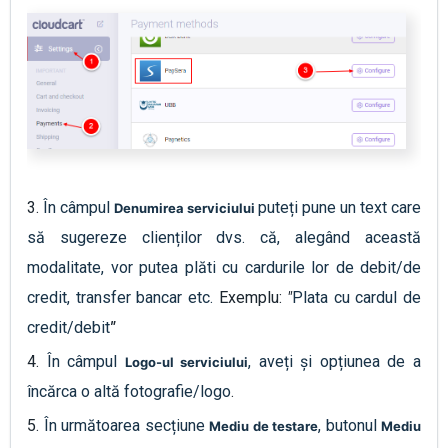
3.
În câmpul
puteți pune un text care
Denumirea serviciului
să sugereze clienților dvs. că, alegând această
modalitate, vor putea plăti cu cardurile lor de debit/de
credit, transfer bancar etc.
Exemplu:
"
Plata cu cardul de
credit/debit
"
4.
În câmpul
, aveți și opțiunea de a
Logo-ul serviciului
încărca o altă fotografie/logo
.
5.
În următoarea secțiune
, butonul
Mediu de testare
Mediu