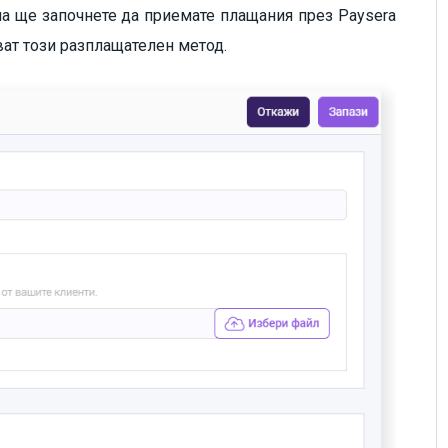
на ще започнете да приемате плащания през Paysera
ват този разплащателен метод.