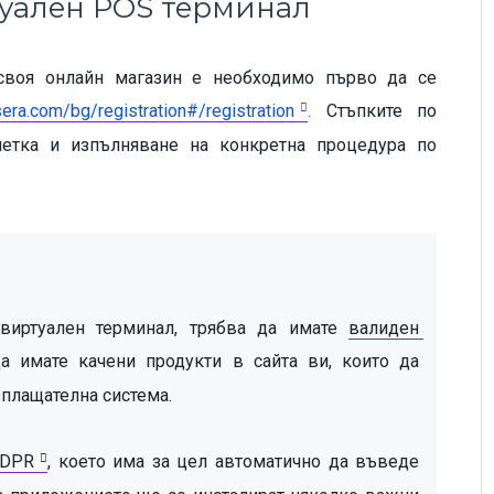
туален POS терминал
 своя онлайн магазин е необходимо първо да се
sera.com/bg/registration#/registration
.
Стъпките по
метка и изпълняване на конкретна процедура по
виртуален терминал, трябва да имате 
валиден 
да имате качени продукти в сайта ви, които да 
плащателна система. 
GDPR
, което има за цел автоматично да въведе 