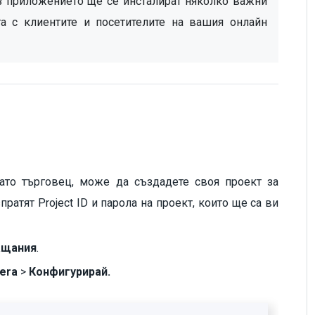
ез приложението ще се инсталират няколко важни 
 с клиентите и посетителите на вашия онлайн 
като търговец, може да създадете своя проект за
ратят Project ID и парола на проект, които ще са ви
ащания
.
sera
>
Конфигурирай.