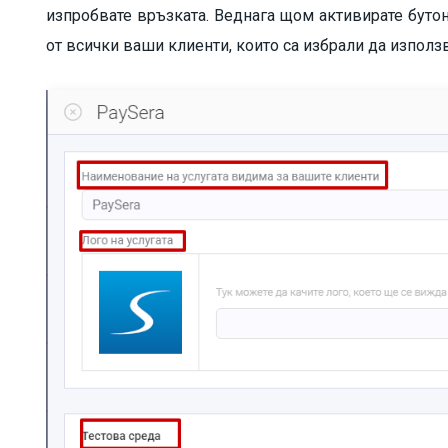
изпробвате връзката. Веднага щом активирате буто
от всички ваши клиенти, които са избрали да използ