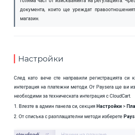
голяма част от изискванията на регулацията. Чр
документа, които ще уреждат правоотношенията
магазин.
Настройки
След като вече сте направили регистрацията си 
интеграция на платежни методи. От Paysera ще ви изп
необходими за техническата интеграция с CloudCart.
1. Влезте в админ панела си, секция
Настройки
>
Пл
2. От списъка с разплащателни методи изберете
Pay