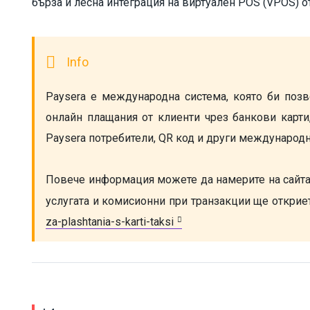
бърза и лесна интеграция на виртуален POS (VPOS) от
Paysera е международна система, която би позв
онлайн плащания от клиенти чрез банкови карти,
Paysera потребители, QR код и други международ
Повече информация можете да намерите на сайта
услугата и комисионни при транзакции ще откриет
za-plashtania-s-karti-taksi