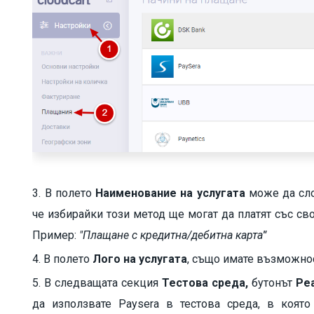
3. В полето
Наименование на услугата
може да сло
че избирайки този метод ще могат да платят със св
Пример:
"Плащане с кредитна/дебитна карт
а
"
4. В полето
Лого на услугата
, също имате възможнос
5. В следващата секция
Тестова среда,
бутонът
Ре
да използвате Paysera в тестова среда, в коят