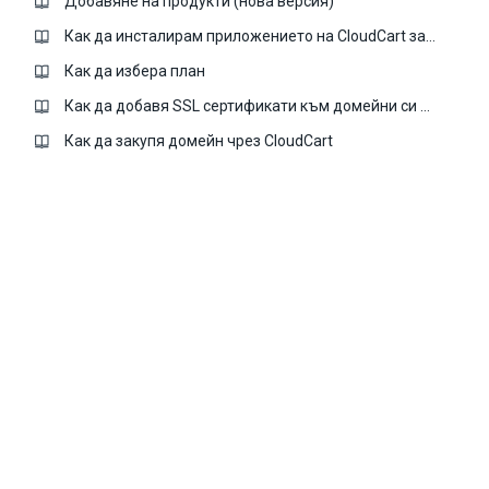
Добавяне на продукти (нова версия)
Как да инсталирам приложението на CloudCart за GDPR?
Как да избера план
Как да добавя SSL сертификати към домейни си в CloudCart
Как да закупя домейн чрез CloudCart