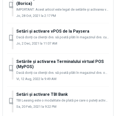
(Borica)
IMPORTANT: Acest articol este legat de setările și activarea vechiului tip de terminal. Borica oferă acum un nou tip de terminal numit Way4. Acesta of...
Jo, 28 Oct, 2021 la 2:17 PM
Setări și activare vPOS de la Paysera
Dacă doriți ca clienții dvs. să poată plăti în magazinul dvs. cu mai multe modalităţi de plată și să primiți banii direct în contul dvs., CloudCart vă ofe...
Jo, 2 Dec, 2021 la 11:07 AM
Setările și activarea Terminalului virtual POS
(MyPOS)
Dacă doriţi ca clienţii dvs. să poată plăti în magazinul dvs. online cu cardurile lor de credit şi/sau de debit, iar dvs. să primiţi banii direct în cont...
Vi, 12 Aug, 2022 la 9:49 AM
Setări și activare TBI Bank
TBI Leasing este o modalitate de plată pe care o puteți activa cu ușurință în magazinul dvs. online și astfel puteți oferi clienților dvs. posibilitatea d...
Sa, 20 Feb, 2021 la 9:22 PM