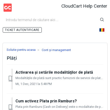
CloudCart Help Center
AUTENTIFICARE
Solutie pentru acasa
Cont și management
Plăți
Activarea și setările modalităţilor de plată
Modalităţile de plată sunt practic furnizorii de servicii de plată și reprezintă opțiunile și alternativele pe care le oferiți consumatorilor pentru a ef...
Mi, 1 Dec, 2021 la 5:48 PM
Cum activez Plata prin Ramburs?
Plata prin Ramburs (Cash on Delivery) este o modalitate de plată prin care plata se face în momentul livrării și nu în avans. Dacă produsele nu sunt plăti...