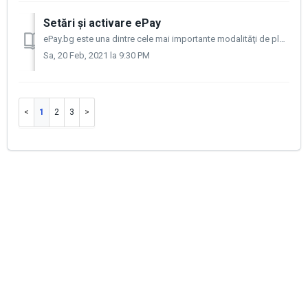
Setări și activare ePay
ePay.bg este una dintre cele mai importante modalităţi de plată pe teritoriul Bulgariei. ePay.bg este un procesor de plăți care vă permite să primiți sau ...
Sa, 20 Feb, 2021 la 9:30 PM
1
2
3