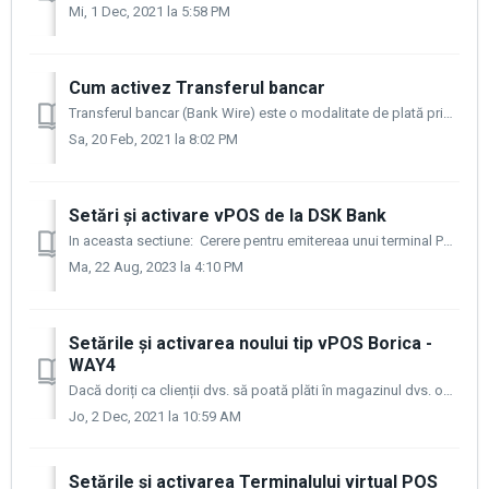
Mi, 1 Dec, 2021 la 5:58 PM
Cum activez Transferul bancar
Transferul bancar (Bank Wire) este o modalitate de plată prin care se efectuează un transfer/virament/ electronic de fonduri din contul clientului în cont...
Sa, 20 Feb, 2021 la 8:02 PM
Setări și activare vPOS de la DSK Bank
In aceasta sectiune: Cerere pentru emitereaa unui terminal POS virtual Setări Statusul plăților Dacă doriți ca clienții dvs. să poată plăti în ...
Ma, 22 Aug, 2023 la 4:10 PM
Setările și activarea noului tip vPOS Borica -
WAY4
Dacă doriți ca clienții dvs. să poată plăti în magazinul dvs. online cu cardurile lor de credit și/sau de debit și să primiți banii direct în contul dvs.,...
Jo, 2 Dec, 2021 la 10:59 AM
Setările și activarea Terminalului virtual POS