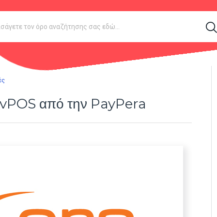
ές
υ vPOS από την PayPera