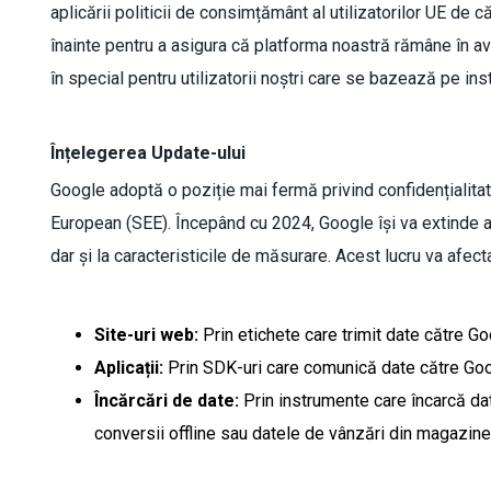
aplicării politicii de consimțământ al utilizatorilor UE de
înainte pentru a asigura că platforma noastră rămâne în avang
în special pentru utilizatorii noștri care se bazează pe in
Înțelegerea Update-ului
Google adoptă o poziție mai fermă privind confidențialita
European (SEE). Începând cu 2024, Google își va extinde ac
dar și la caracteristicile de măsurare. Acest lucru va afect
Site-uri web:
Prin etichete care trimit date către Go
Aplicații:
Prin SDK-uri care comunică date către Goo
Încărcări de date:
Prin instrumente care încarcă dat
conversii offline sau datele de vânzări din magazine