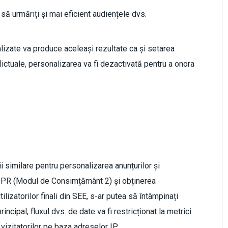
 să urmăriți și mai eficient audiențele dvs.
alizate va produce aceleași rezultate ca și setarea
lictuale, personalizarea va fi dezactivată pentru a onora
i similare pentru personalizarea anunțurilor și
DPR (Modul de Consimțământ 2) și obținerea
lizatorilor finali din SEE, s-ar putea să întâmpinați
rincipal, fluxul dvs. de date va fi restricționat la metrici
 vizitatorilor pe baza adreselor IP.