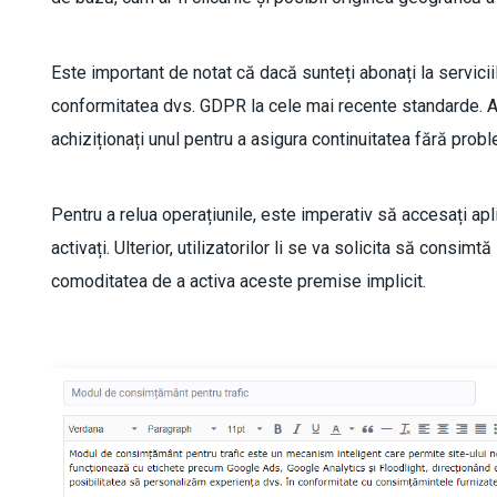
Este important de notat că dacă sunteți abonați la servici
conformitatea dvs. GDPR la cele mai recente standarde. Al
achiziționați unul pentru a asigura continuitatea fără probl
Pentru a relua operațiunile, este imperativ să accesați ap
activați. Ulterior, utilizatorilor li se va solicita să consim
comoditatea de a activa aceste premise implicit.