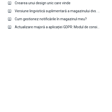
Crearea unui design unic care vinde
Versiune lingvistică suplimentară a magazinului dvs. cu aplicația Multi-language
Cum gestionez notificările în magazinul meu?
Actualizare majoră a aplicației GDPR: Modul de consimțământ Google