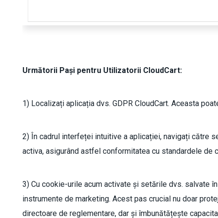
Următorii Pași pentru Utilizatorii CloudCart:
1) Localizați aplicația dvs. GDPR CloudCart. Aceasta poate 
2) În cadrul interfeței intuitive a aplicației, navigați către
activa, asigurând astfel conformitatea cu standardele de co
3) Cu cookie-urile acum activate și setările dvs. salvate în
instrumente de marketing. Acest pas crucial nu doar protejea
directoare de reglementare, dar și îmbunătățește capacitate