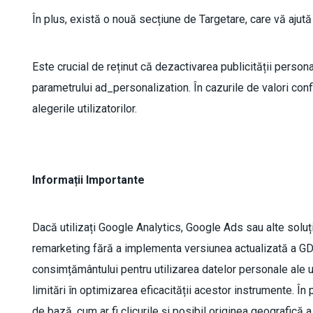
În plus, există o nouă secțiune de Targetare, care vă ajută
Este crucial de reținut că dezactivarea publicității person
parametrului ad_personalization. În cazurile de valori conf
alegerile utilizatorilor.
Informații Importante
Dacă utilizați Google Analytics, Google Ads sau alte soluți
remarketing fără a implementa versiunea actualizată a G
consimțământului pentru utilizarea datelor personale ale uti
limitări în optimizarea eficacității acestor instrumente. În p
de bază, cum ar fi clicurile și posibil originea geografică a