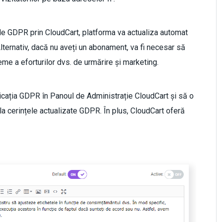
ile GDPR prin CloudCart, platforma va actualiza automat
ternativ, dacă nu aveți un abonament, va fi necesar să
eme a eforturilor dvs. de urmărire și marketing.
licația GDPR în Panoul de Administrație CloudCart și să o
tă la cerințele actualizate GDPR. În plus, CloudCart oferă