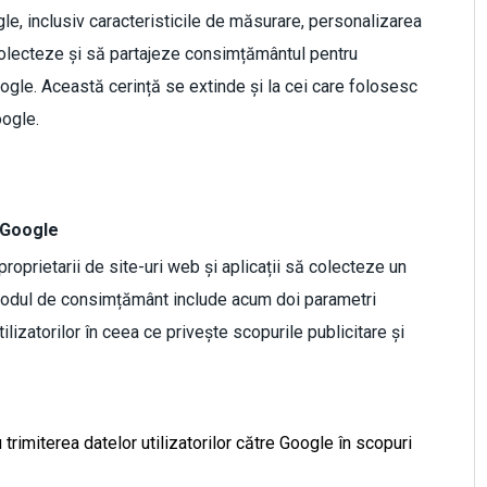
gle, inclusiv caracteristicile de măsurare, personalizarea
 colecteze și să partajeze consimțământul pentru
Google. Această cerință se extinde și la cei care folosesc
oogle.
 Google
prietarii de site-uri web și aplicații să colecteze un
u modul de consimțământ include acum doi parametri
izatorilor în ceea ce privește scopurile publicitare și
imiterea datelor utilizatorilor către Google în scopuri