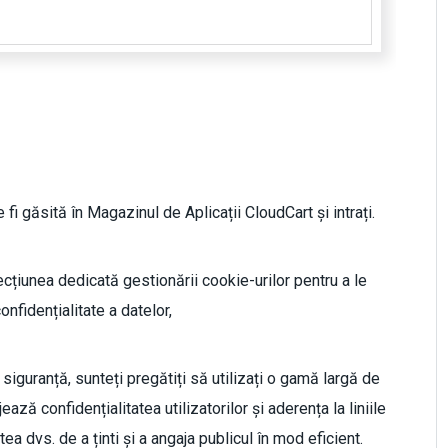
fi găsită în Magazinul de Aplicații CloudCart și intrați.
 secțiunea dedicată gestionării cookie-urilor pentru a le
nfidențialitate a datelor,
 siguranță, sunteți pregătiți să utilizați o gamă largă de
ză confidențialitatea utilizatorilor și aderența la liniile
a dvs. de a ținti și a angaja publicul în mod eficient.