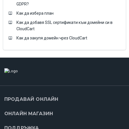
GDPR?
Как да избера план
Как да добавя SSL сертификати към домейни си в
CloudCart
Как да закупя домейн чрез CloudCart
ПРОДАВАЙ ОНЛАЙН
ОНЛАЙН МАГАЗИН
ПОДДРЪЖКА