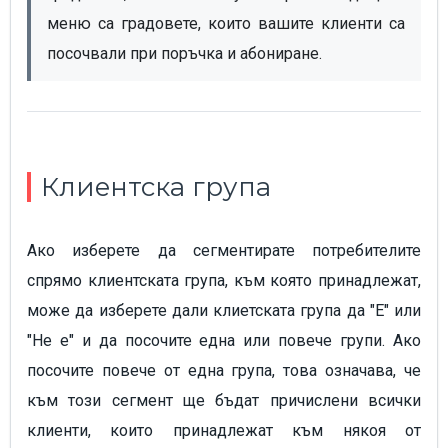
меню са градовете, които вашите клиенти са 
посочвали при поръчка и абониране.
Клиентска група
Ако изберете да сегментирате потребителите
спрямо клиентската група, към която принадлежат,
може да изберете дали клиетската група да "Е" или
"Не е" и да посочите една или повече групи. Ако
посочите повече от една група, това означава, че
към този сегмент ще бъдат причислени всички
клиенти, които принадлежат към някоя от