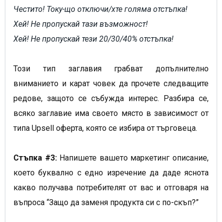
Честито! Току-що отключи/хте голяма отстъпка!
Хей! Не пропускай тази възможност!
Хей! Не пропускай тези 20/30/40% отстъпка!
Този тип заглавия грабват допълнително
вниманието и карат човек да прочете следващите
редове, защото се събужда интерес. Разбира се,
всяко заглавие има своето място в зависимост от
типа Upsell oферта, която се избира от търговеца.
Стъпка #3:
Напишете вашето маркетинг описание,
което буквално с едно изречение да даде яснота
какво получава потребителят от вас и отговаря на
въпроса “Защо да заменя продукта си с по-скъп?”