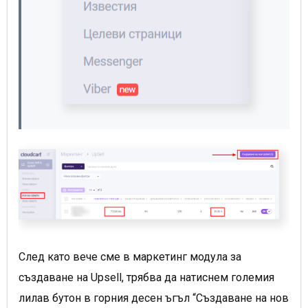
След като вече сме в маркетинг модула за
създаване на Upsell, трябва да натиснем големия
лилав бутон в горния десен ъгъл “Създаване на нов