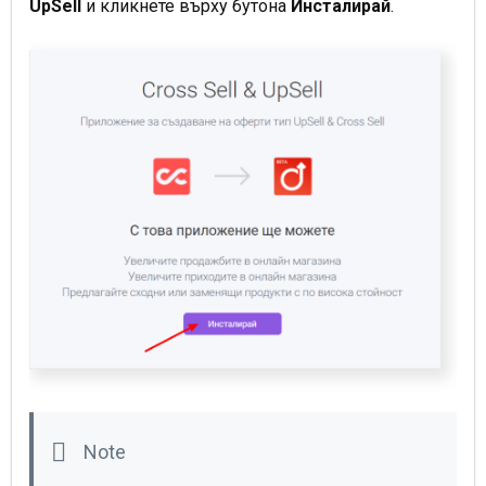
UpSell
и кликнете върху бутона
Инсталирай
.