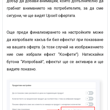
добър да добави анимации, които допълнително да
грабнат вниманието на потребителите, за да сме
сигурни, че ще видят Upsell офертата.
Още преди финализирането на настройките може
да изпробвате какъв би бил ефектът при показване
на вашата оферта. (в този случай на изображението
ние сме избрали ефект “Конфети”). Натискайки
бутона “Изпробвай”, ефектът ще се активира и ще
видите показно.