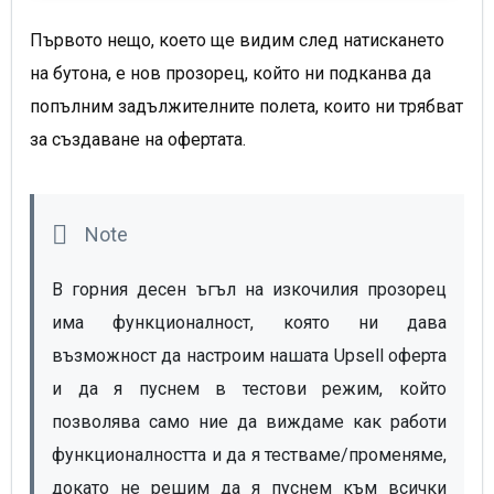
Първото нещо, което ще видим след натискането
на бутона, е нов прозорец, който ни подканва да
попълним задължителните полета, които ни трябват
за създаване на офертата.
В горния десен ъгъл на изкочилия прозорец 
има функционалност, която ни дава 
възможност да настроим нашата Upsell оферта 
и да я пуснем в тестови режим, който 
позволява само ние да виждаме как работи 
функционалността и да я тестваме/променяме, 
докато не решим да я пуснем към всички 