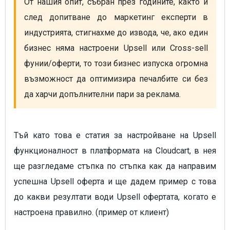
От нашия опит, събран през годините, както и 
след допитване до маркетинг експерти в 
индустрията, стигнахме до извода, че, ако един 
бизнес няма настроени Upsell или Cross-sell 
фунии/оферти, то този бизнес изпуска огромна 
възможност да оптимизира печалбите си без 
да харчи допълнителни пари за реклама.
Тъй като това е статия за настройване на Upsell
функционалност в платформата на Cloudcart, в нея
ще разгледаме стъпка по стъпка как да направим
успешна Upsell оферта и ще дадем пример с това
до какви резултати води Upsell офертата, когато е
настроена правилно. (пример от клиент)