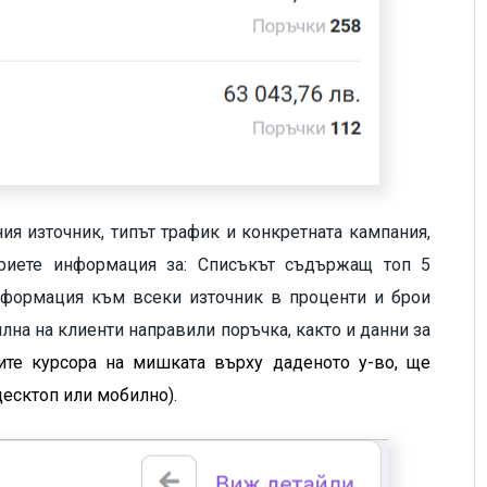
я източник, типът трафик и конкретната кампания,
риете информация за: Списъкът съдържащ топ 5
информация към всеки източник в проценти и брои
лна на клиенти направили поръчка, както и данни за
те курсора на мишката върху даденото у-во, ще
десктоп или мобилно).