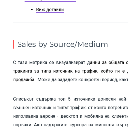
Виж детайли
Sales by Source/Medium
С тази метрика се визуализират д
анни за общата 
тракинга за типа източник на трафик, който ги 
продажба.
Може да зададете конкретен период, как
Списъкът съдържа топ 5 източника донесли най
външен източник и типът трафик, от който потреби
използвана версия - десктоп и мобилна на клиент
поръчки. Ако задържите курсора на мишката върх