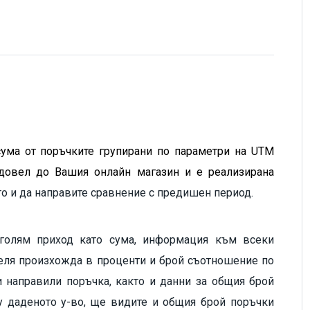
сума от поръчките групирани по параметри на UTM
е довел до Вашия онлайн магазин и е реализирана
то и да направите сравнение с предишен период.
-голям приход като сума, информация към всеки
теля произхожда в проценти и брой съотношение по
и направили поръчка, както и данни за общия брой
у даденото у-во, ще видите и общия брой поръчки