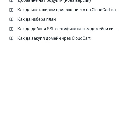
Добавяне на продукти (нова версия)
Как да инсталирам приложението на CloudCart за GDPR?
Как да избера план
Как да добавя SSL сертификати към домейни си в CloudCart
Как да закупя домейн чрез CloudCart