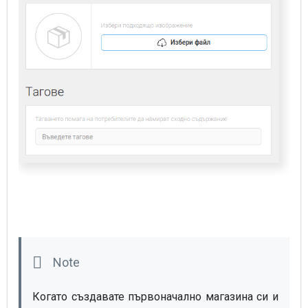
Когато създавате първоначално магазина си и 