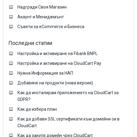
Надгради Своя Магазин
Акаунт и Мениджмънт
Съвети за eCommerce и Бизнеса
Последни статии
Настройка и активиране на Fibank BNPL
Настройка и активиране на CloudCart Pay
Нужна Информация за НАП
Добавяне на продукти (нова версия)
Как да инсталирам приложението на CloudCart за
GDPR?
Как да избера план
Как да добавя SSL сертификати към домейни си в
CloudCart
Как да закупя домейн чрез CloudCart