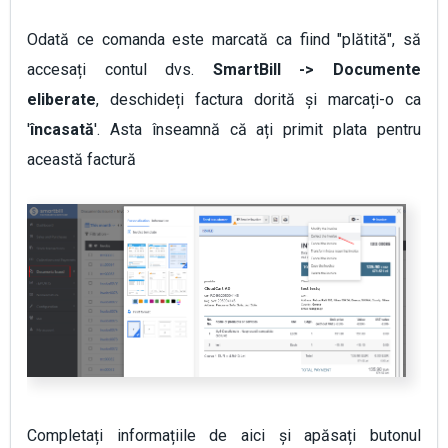
Odată ce comanda este marcată ca fiind "plătită", să
accesați contul dvs.
SmartBill -> Documente
eliberate
, deschideți factura dorită și marcați-o ca
'
încasată
'. Asta înseamnă că ați primit plata pentru
această factură
Completați informațiile de aici și apăsați butonul