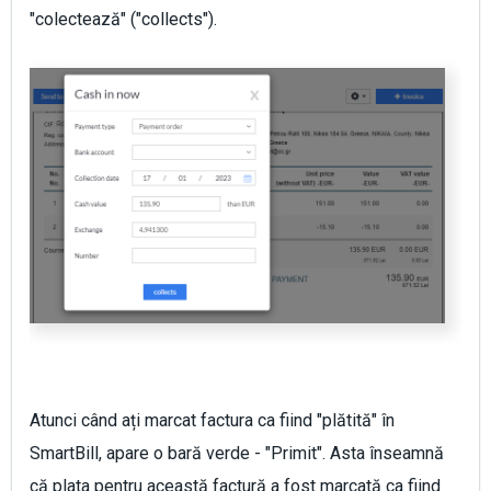
"colectează" ("collects").
Atunci când ați marcat factura ca fiind "plătită" în
SmartBill, apare o bară verde - "Primit". Asta înseamnă
că plata pentru această factură a fost marcată ca fiind