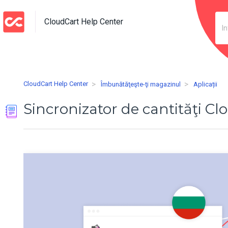
CloudCart Help Center
CloudCart Help Center
Îmbunătăţeşte-ţi magazinul
Aplicații
Sincronizator de cantităţi Cl