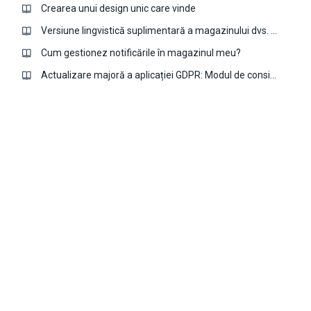
Crearea unui design unic care vinde
Versiune lingvistică suplimentară a magazinului dvs. cu aplicația Multi-language
Cum gestionez notificările în magazinul meu?
Actualizare majoră a aplicației GDPR: Modul de consimțământ Google