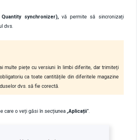
 Quantity synchronizer),
vă permite să sincronizați
ul dvs.
 multe piețe cu versiuni în limbi diferite, dar trimiteți 
bligatoriu ca toate cantitățile din diferitele magazine 
oduselor dvs. să fie corectă. 
pe care o veți găsi în secțiunea „
Aplicații
”.