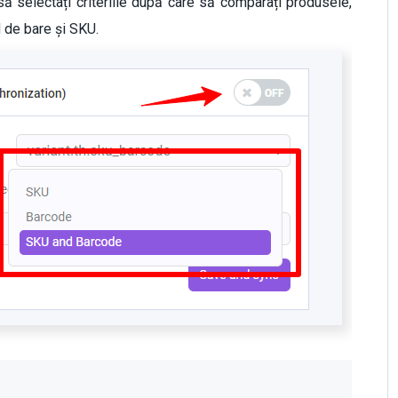
ă selectați criteriile după care să comparați produsele,
 de bare și SKU.