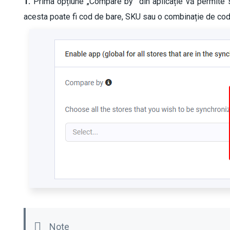
1.
Prima opțiune „Compare by” din aplicație vă permite s
acesta poate fi cod de bare, SKU sau o combinație de cod