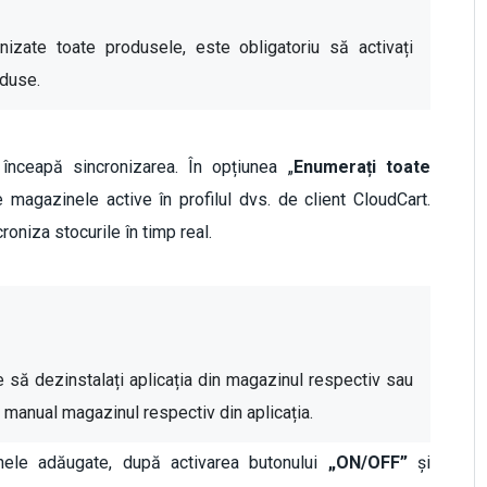
izate toate produsele, este obligatoriu să activați 
oduse.
înceapă sincronizarea. În opțiunea „
Enumerați toate
e magazinele active în profilul dvs. de client CloudCart.
oniza stocurile în timp real.
 să dezinstalați aplicația din magazinul respectiv sau 
i manual magazinul respectiv din aplicația. 
nele adăugate, după activarea butonului
„ON/OFF”
și