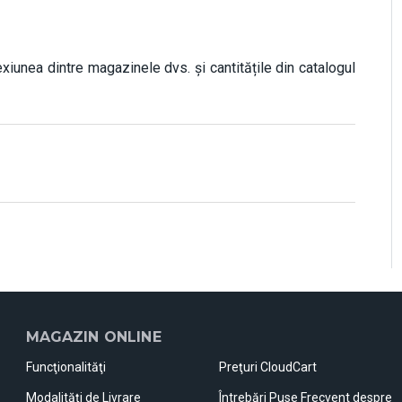
xiunea dintre magazinele dvs. și cantitățile din catalogul
MAGAZIN ONLINE
Funcţionalităţi
Preţuri CloudCart
Modalităţi de Livrare
Întrebări Puse Frecvent despre