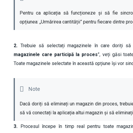
Pentru ca aplicația să funcționeze și să fie sincron
opțiunea: „Urmărirea cantității” pentru fiecare dintre pr
2.
Trebuie să selectați magazinele în care doriți să 
magazinele care participă la proces
”, veți găsi toat
Toate magazinele selectate în această opțiune își vor sincr
Dacă doriți să eliminați un magazin din proces, trebuie
să vă conectați la aplicația altui magazin și să eliminaț
3.
Procesul începe în timp real pentru toate magazi