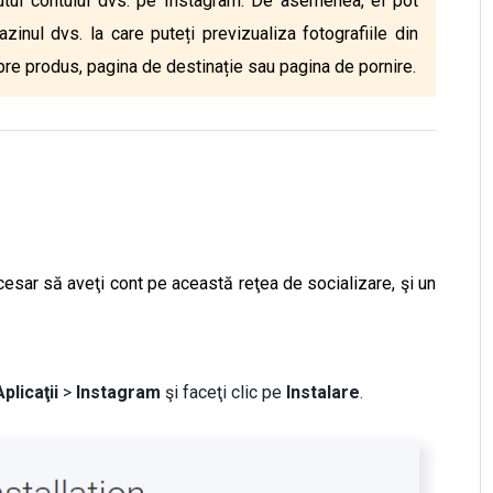
utul contului dvs. pe Instagram. De asemenea, ei pot
nul dvs. la care puteți previzualiza fotografiile din
spre produs, pagina de destinație sau pagina de pornire.
cesar să aveţi cont pe această reţea de socializare, şi un
plicaţii
>
Instagram
şi faceţi clic pe
Instalare
.