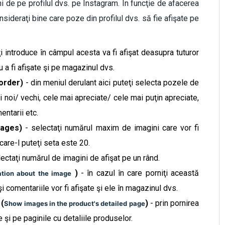
i de pe profilul dvs. pe Instagram. În funcţie de afacerea
ideraţi bine care poze din profilul dvs. să fie afişate pe
ţi introduce în câmpul acesta va fi afişat deasupra tuturor
 a fi afişate şi pe magazinul dvs.
 order)
- din meniul derulant aici puteţi selecta pozele de
ai noi/ vechi, cele mai apreciate/
cele mai puţin apreciate
,
ntarii etc.
mages)
- selectaţi numărul maxim de imagini care vor fi
are-l puteţi seta este 20.
ectaţi numărul de imagini de afişat pe un rând.
)
- în cazul în care porniţi această
tion about the image
i comentariile vor fi afişate şi ele în magazinul dvs.
 (
)
- prin pornirea
Show images in the product's detailed page
e şi pe paginile cu detaliile produselor.