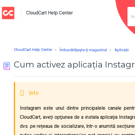
CloudCart Help Center
CloudCart Help Center
Îmbunătăţeşte-ţi magazinul
Aplicații
Cum activez aplicația Insta
Instagram este unul dintre principalele canale pen
CloudCart, aveți opţiunea de a instala aplicaţia Instagr
dvs. pe rețeaua de socializare, într-o anumită secțiune d