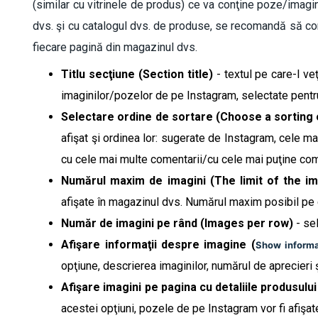
(similar cu vitrinele de produs) ce va conţine poze/imagin
dvs. şi cu catalogul dvs. de produse, se recomandă să cons
fiecare pagină din magazinul dvs.
Titlu secţiune (Section title)
- textul pe care-l ve
imaginilor/pozelor de pe Instagram, selectate pentru
Selectare ordine de sortare (Choose a sorting
afişat şi ordinea lor: sugerate de Instagram, cele m
cu cele mai multe comentarii/cu cele mai puţine come
Numărul maxim de imagini (The limit of the i
afişate în magazinul dvs. Numărul maxim posibil pe c
Număr de imagini pe rând (Images per row)
- sel
Afişare informaţii despre imagine (
Show informa
opţiune, descrierea imaginilor, numărul de aprecieri ş
Afişare imagini pe pagina cu detaliile produsului
acestei opţiuni, pozele de pe Instagram vor fi afişat