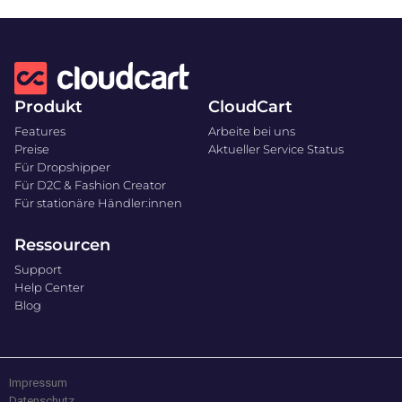
Produkt
CloudCart
Features
Arbeite bei uns
Preise
Aktueller Service Status
Für Dropshipper
Für D2C & Fashion Creator
Für stationäre Händler:innen
Ressourcen
Support
Help Center
Blog
Impressum
Datenschutz