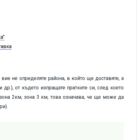
а"
тавка
 вие не определяте района, в който ще доставяте, а
 др.), от където изпращате пратките си, след което
 зона 2км, зона 3 км, това означава, че ще може да
ри).