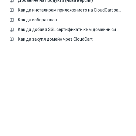
Добавяне на продукти (нова версия)
Как да инсталирам приложението на CloudCart за GDPR?
Как да избера план
Как да добавя SSL сертификати към домейни си в CloudCart
Как да закупя домейн чрез CloudCart