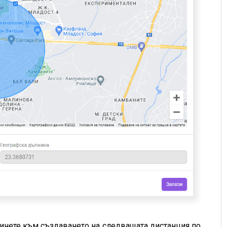
еминете към създаването на следващата дистанция по