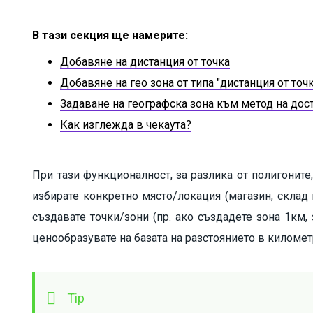
В тази секция ще намерите:
Добавяне на дистанция от точка
Добавяне на гео зона от типа "дистанция от точк
Задаване на географска зона към метод на дос
Как изглежда в чекаута?
При тази функционалност, за разлика от полигоните,
избирате конкретно място/локация (магазин, склад и
създавате точки/зони (пр. ако създадете зона 1км,
ценообразувате на базата на разстоянието в километ