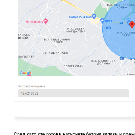
След като сте готови натиснете бутона запази и пр