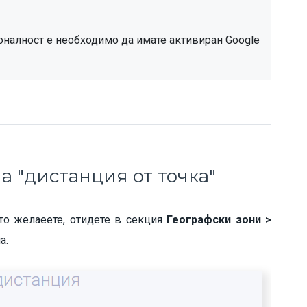
оналност е необходимо да имате активиран 
Google 
а "дистанция от точка"
ито желаеете, отидете в секция
Географски зони >
а.