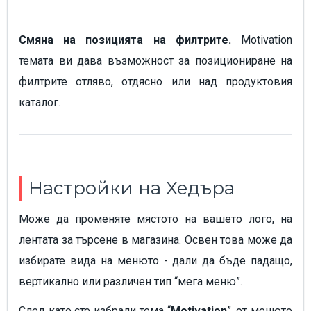
Смяна на позицията на филтрите.
Motivation
темата ви дава възможност за позициониране на
филтрите отляво, отдясно или над продуктовия
каталог.
Настройки на Хедъра
Може да променяте мястото на вашето лого, на
лентата за търсене в магазина. Освен това може да
избирате вида на менюто - дали да бъде падащо,
вертикално или различен тип “мега меню”.
След като сте избрали тема “
Motivation
”, от менюто