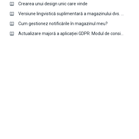
Crearea unui design unic care vinde
Versiune lingvistică suplimentară a magazinului dvs. cu aplicația Multi-language
Cum gestionez notificările în magazinul meu?
Actualizare majoră a aplicației GDPR: Modul de consimțământ Google