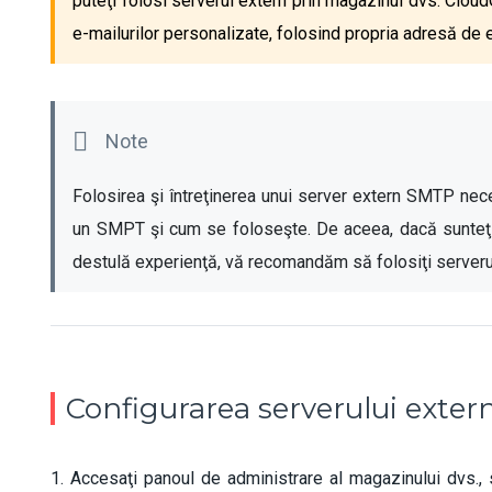
puteţi folosi serverul extern prin magazinul dvs. Clou
e-mailurilor personalizate, folosind propria adresă de
Folosirea şi întreţinerea unui server extern SMTP nec
un SMPT şi cum se foloseşte. De aceea, dacă sunteţi 
destulă experienţă, vă recomandăm să folosiţi serveru
Configurarea serverului exte
1. Accesaţi panoul de administrare al magazinului dvs., s