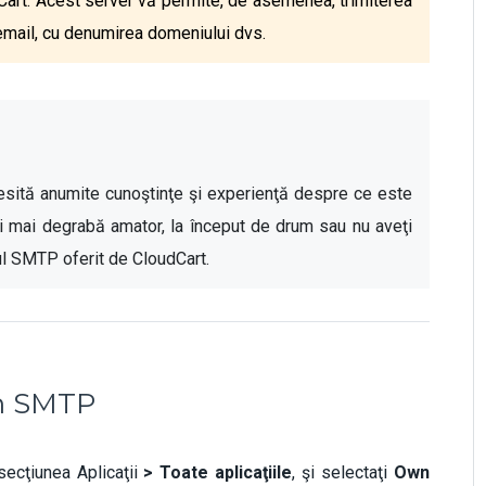
dCart. Acest server vă permite, de asemenea, trimiterea
 email, cu denumirea domeniului dvs.
esită anumite cunoştinţe şi experienţă despre ce este 
mai degrabă amator, la început de drum sau nu aveţi 
l SMTP oferit de CloudCart.
rn SMTP
ecţiunea Aplicaţii
> Toate aplicaţiile
, şi selectaţi
Own