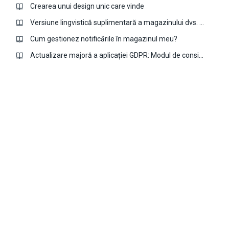
Crearea unui design unic care vinde
Versiune lingvistică suplimentară a magazinului dvs. cu aplicația Multi-language
Cum gestionez notificările în magazinul meu?
Actualizare majoră a aplicației GDPR: Modul de consimțământ Google