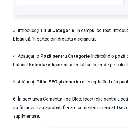
3. Introduceți
Titlul Categoriei
în câmpul de text. Introdu
blogului), în partea din dreapta a ecranului.
4. Adăugați o
Poză
pentru Categorie
încărcând o poză de
butonul
Selectare fișier
și selectați un fișier de pe calcul
5. Adăugați
Titlul S
EO și descriere
, completând câmpuril
6. În secțiunea Comentarii pe Blog, faceți clic pentru a ac
să fiți nevoit să aprobați fiecare comentariu manual. Dacă
suplimentare: