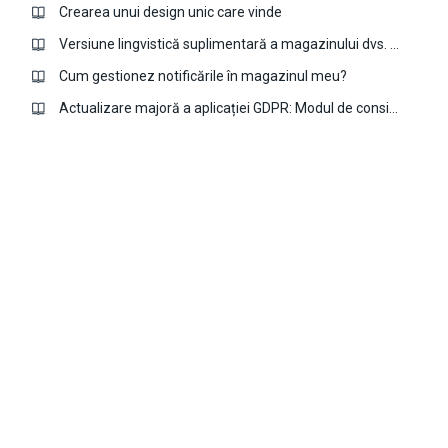
Crearea unui design unic care vinde
Versiune lingvistică suplimentară a magazinului dvs. cu aplicația Multi-language
Cum gestionez notificările în magazinul meu?
Actualizare majoră a aplicației GDPR: Modul de consimțământ Google