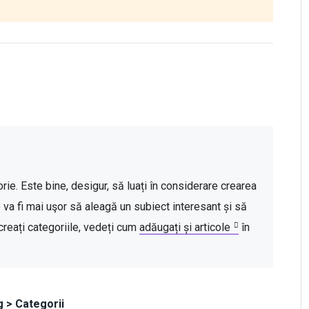
rie. Este bine, desigur, să luați în considerare crearea 
le va fi mai uşor să aleagă un subiect interesant și să 
reați categoriile, vedeți cum 
adăugați și articole
 în 
g > Categorii