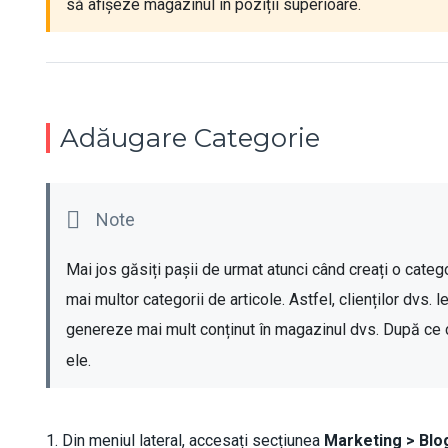
să afișeze magazinul în poziții superioare. 
Adăugare Categorie
Mai jos găsiți pașii de urmat atunci când creați o catego
mai multor categorii de articole. Astfel, clienților dvs. 
genereze mai mult conținut în magazinul dvs. După ce c
ele.
1. Din meniul lateral, accesați secțiunea
Marketing > Blo