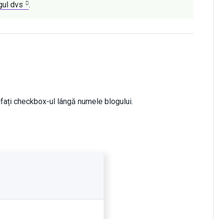
gul dvs
.
ifați checkbox-ul lângă numele blogului.