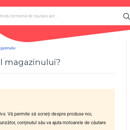
agazinului
ul magazinului?
dvs. Vă permite să scrieți despre produse noi, 
punzător, conținutul său va ajuta motoarele de căutare 