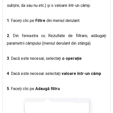
subțire, da sau nu etc.) și o valoare într-un câmp
.
1
.
Faceți clic pe
Filtre
din meniul derulant
.
2
.
Din fereastra cu Rezultate de filtrare, adăugați
parametrii câmpului (meniul derulant din stânga)
.
3
.
Dacă este necesar, selectați
o operație
4
.
Dacă este necesar selectați
valoare într-un câmp
5
.
Faceți clic pe
Adaugă filtru