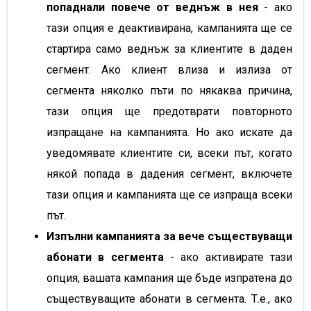
попаднали повече от веднъж в нея
- ако
тази опция е деактивирана, кампанията ще се
стартира само веднъж за клиентите в даден
сегмент. Ако клиент влиза и излиза от
сегмента няколко пъти по някаква причина,
тази опция ще предотврати повторното
изпращане на кампанията. Но ако искате да
уведомявате клиентите си, всеки път, когато
някой попада в дадения сегмент, включете
тази опция и кампанията ще се изпраща всеки
път.
Изпълни кампанията за вече съществуващи
абонати в сегмента
- ако активирате тази
опция, вашата кампания ще бъде изпратена до
съществуващите абонати в сегмента. Т.е., ако