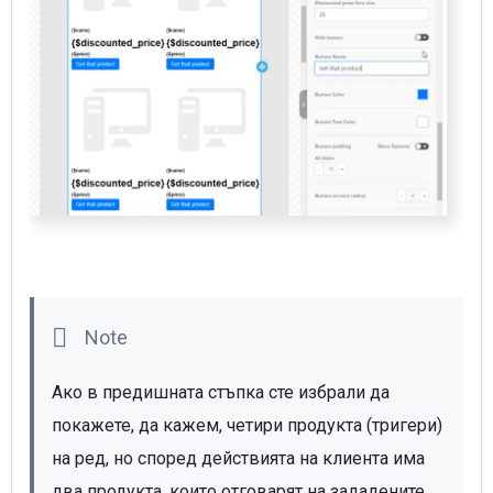
Ако в предишната стъпка сте избрали да 
покажете, да кажем, четири продукта (тригери) 
на ред, но според действията на клиента има 
два продукта, които отговарят на зададените 