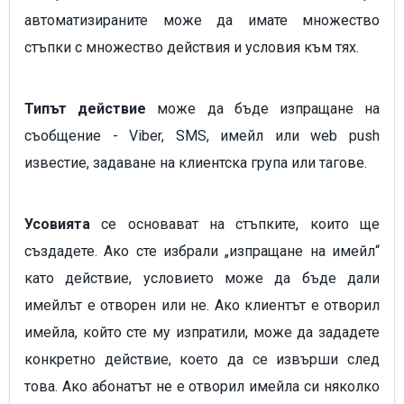
автоматизираните може да имате множество
стъпки с множество действия и условия към тях.
Типът действие
може да бъде изпращане на
съобщение - Viber, SMS, имейл или web push
известие, задаване на клиентска група или тагове.
Усовията
се основават на стъпките, които ще
създадете. Ако сте избрали „изпращане на имейл“
като действие, условието може да бъде дали
имейлът е отворен или не. Ако клиентът е отворил
имейла, който сте му изпратили, може да зададете
конкретно действие, което да се извърши след
това. Ако абонатът не е отворил имейла си няколко