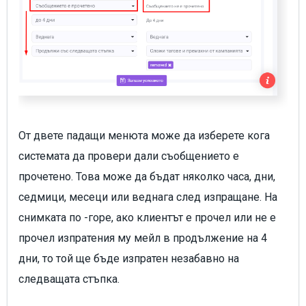
От двете падащи менюта може да изберете кога
системата да провери дали съобщението е
прочетено. Това може да бъдат няколко часа, дни,
седмици, месеци или веднага след изпращане. На
снимката по -горе, ако клиентът е прочел или не е
прочел изпратения му мейл в продължение на 4
дни, то той ще бъде изпратен незабавно на
следващата стъпка.