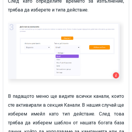
След като определите времето за изпълнение,
трябва да изберете и типа действие.
В падащото меню ще видите всички канали, които
сте активирали в секция Канали. В нашия случай ще
изберем имейл като тип действие. След това
трябва да изберем шаблон от нашата богата база
данни, който да използваме за кампанията или да