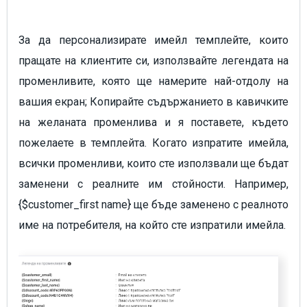
За да персонализирате имейл темплейте, които
пращате на клиентите си, използвайте легендата на
променливите, която ще намерите най-отдолу на
вашия екран; Копирайте съдържанието в кавичките
на желаната променлива и я поставете, където
пожелаете в темплейта. Когато изпратите имейла,
всички променливи, които сте използвали ще бъдат
заменени с реалните им стойности. Например,
{$customer_first name} ще бъде заменено с реалното
име на потребителя, на който сте изпратили имейла.