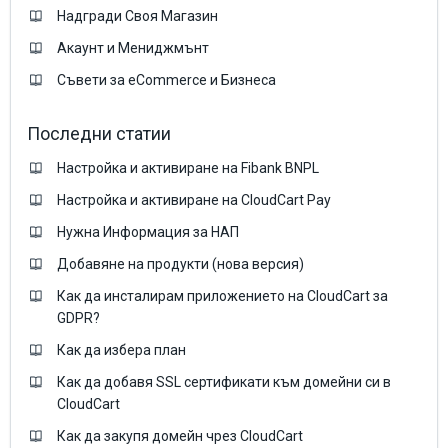
Надгради Своя Магазин
Акаунт и Мениджмънт
Съвети за eCommerce и Бизнеса
Последни статии
Настройка и активиране на Fibank BNPL
Настройка и активиране на CloudCart Pay
Нужна Информация за НАП
Добавяне на продукти (нова версия)
Как да инсталирам приложението на CloudCart за
GDPR?
Как да избера план
Как да добавя SSL сертификати към домейни си в
CloudCart
Как да закупя домейн чрез CloudCart