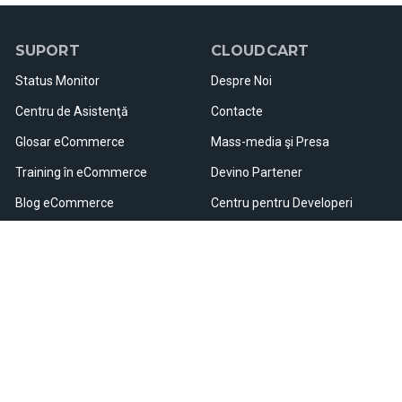
SUPORT
CLOUDCART
Status Monitor
Despre Noi
Centru de Asistenţă
Contacte
Glosar eCommerce
Mass-media şi Presa
Training în eCommerce
Devino Partener
Blog eCommerce
Centru pentru Developeri
Webinare şi Evenimente
Cariere
Resurse Utile
Hartă Site