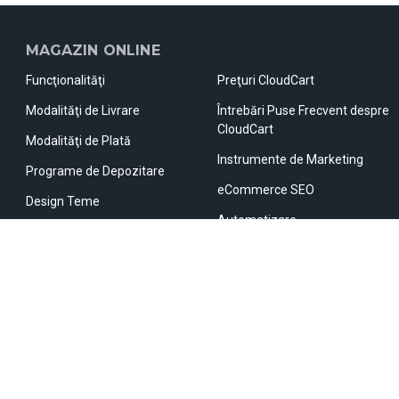
MAGAZIN ONLINE
Funcţionalităţi
Preţuri CloudCart
Modalităţi de Livrare
Întrebări Puse Frecvent despre
CloudCart
Modalităţi de Plată
Instrumente de Marketing
Programe de Depozitare
eCommerce SEO
Design Teme
Automatizare
Aplicaţii
Platforme Marketplace
Check-out Inovator
Site-uri de Comparat Preţuri