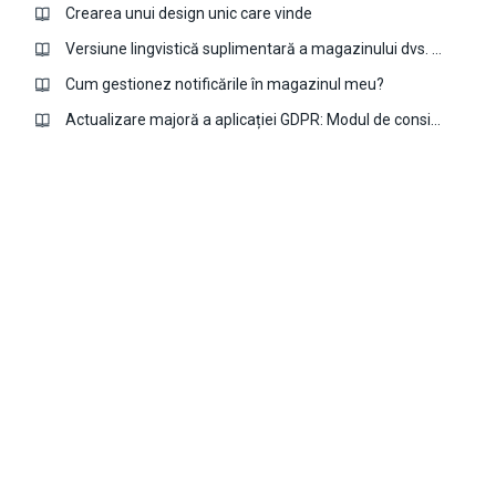
Crearea unui design unic care vinde
Versiune lingvistică suplimentară a magazinului dvs. cu aplicația Multi-language
Cum gestionez notificările în magazinul meu?
Actualizare majoră a aplicației GDPR: Modul de consimțământ Google