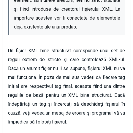
element, sunt unele aleatorii, nefiind strict stabilite 
şi fiind introduse de creatorul fişierului XML. La 
importare acestea vor fi conectate de elementele 
deja existente ale unui produs.  
Un fişier XML bine structurat corespunde unui set de
reguli extrem de stricte şi care controlează XML-ul.
Dacă un anumit fişier nu li se supune, fişierul XML nu va
mai funcţiona. În poza de mai sus vedeţi că fiecare tag
iniţial are respectivul tag final, aceasta fiind una dintre
regulile de bază pentru un XML bine structurat. Dacă
îndepărtaţi un tag şi încercaţi să deschideţi fişierul în
cauză, veţi vedea un mesaj de eroare şi programul vă va
împiedica să folosiţi fişierul.