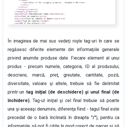
În imaginea de mai sus vedeţi nişte tag-uri în care se
regăsesc diferite elemente din informaţiile generale
privind anumite produse date. Fiecare element al unui
produs - precum numele, categoria, ID al produsului,
descriere, marcă, preţ, greutate, cantitate, poză,
diversitate, valoare şi altele, trebuie să fie delimitat
printr-un
tag iniţial (de deschidere) şi unul final (de
închidere).
Tag-ul iniţial şi cel final trebuie să poarte
una şi aceeaşi denumire, diferenţa fiind - tagul final este
precedat de o bară înclinată în dreapta
"/"
), pentru ca
informaţiile să pot fi citite în mod corect de parcer şi să