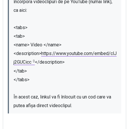
încorpora videoclipuri de pe YouTube (numai link), 
ca aici:

<tabs>

<tab>

<name> Video </name>

<description>
https://www.youtube.com/embed/clJ
j2GUCicc
</description>

</tab>

</tabs> 

În acest caz, linkul va fi înlocuit cu un cod care va 
putea afișa direct videoclipul.