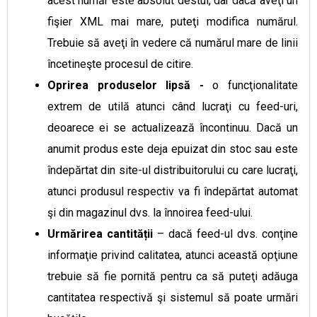
acest număr este absolut destul, dar dacă aveţi un
fişier XML mai mare, puteţi modifica numărul.
Trebuie să aveţi în vedere că numărul mare de linii
încetineşte procesul de citire.
Oprirea produselor lipsă -
o funcţionalitate
extrem de utilă atunci când lucraţi cu feed-uri,
deoarece ei se actualizează încontinuu. Dacă un
anumit produs este deja epuizat din stoc sau este
îndepărtat din site-ul distribuitorului cu care lucraţi,
atunci produsul respectiv va fi îndepărtat automat
şi din magazinul dvs. la înnoirea feed-ului.
Urmărirea cantității
– dacă feed-ul dvs. conţine
informaţie privind calitatea, atunci această opţiune
trebuie să fie pornită pentru ca să puteţi adăuga
cantitatea respectivă şi sistemul să poate urmări