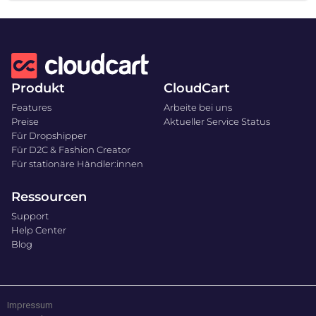
Produkt
CloudCart
Features
Arbeite bei uns
Preise
Aktueller Service Status
Für Dropshipper
Für D2C & Fashion Creator
Für stationäre Händler:innen
Ressourcen
Support
Help Center
Blog
Impressum