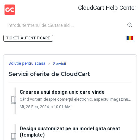
CloudCart Help Center
AUTENTIFICARE
Solutie pentru acasa
Servicii
Servicii oferite de CloudCart
Crearea unui design unic care vinde
Când vorbim despre comerțul electronic, aspectul magazinului dvs. este extrem de important pentru dezvoltarea cu succes a afacerii dvs. Designul este amba...
Mi, 28 Feb, 2024 la 10:01 AM
Design customizat pe un model gata creat
(template)