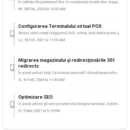
În calitate de partenerul dvs. în construirea noului dvs. magazin on-line şi în îmbunătăţirea dezvoltării afacerii dvs. online, CloudCart vă oferă "De...
Mi, 28 Feb, 2024 la 10:03 AM
Configurarea Terminalului virtual POS
Atunci când creați magazinul DVS. online, unul dintre primii şi cei mai importanţi pași este alegerea unei modalităţi de plată convenabile pentru a-i determ...
Lu, 18 Oct, 2021 la 11:03 AM
Migrarea magazinului şi redirecţionările 301
redirects
În acest articol citiţi: Ce include serviciul? Actualizarea informaţiilor Solicită serviciul Dacă aveţi un magazin online, indiferent de platforma ...
Vi, 16 Feb, 2024 la 11:43 AM
Optimizare SEO
În acest articol vă vom povesti totul despre serviciul „Optimizare SEO” şi de ce această optimizare este o condiție prealabilă obligatorie, o prerechizită, ...
Vi, 5 Mar, 2021 la 5:19 PM