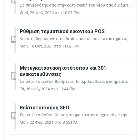
Ως συνεργάτης σας στην κατασκευή του νέου σας διαδικτυακού καταστήματος και στη βελτίωση της ανάπτυξης της διαδικτυακής σας επιχείρησης, το CloudCart σας πρ...
Wed, 28 Φεβ, 2024 στο 10:03 ΠΜ
Ρύθμιση τερματικού εικονικού POS
Κατά τη δημιουργία του διαδικτυακού σας καταστήματος, ένα από τα πρώτα και σημαντικότερα βήματα είναι η επιλογή μιας βολικής μεθόδου πληρωμής, μέσω της οποί...
Mon, 18 Οκτ, 2021 στο 11:02 ΠΜ
Μετεγκατάσταση ιστότοπου και 301
ανακατευθύνσεις
Σε αυτό το άρθρο θα βρείτε: Τι περιλαμβάνει η υπηρεσία; Ενημέρωση πληροφοριών Ζητήστε την υπηρεσία Εάν έχετε διαδικτυακό κατάστημα, ανεξάρτητα από ...
Fri, 16 Φεβ, 2024 στο 11:44 ΠΜ
Βελτιστοποίηση SEO
Σε αυτό το άρθρο θα σας πούμε τα πάντα σχετικά με την υπηρεσία «Βελτιστοποίηση SEO» και γιατί αποτελεί προϋπόθεση για την επιτυχία σας στο διαδίκτυο και γι...
Mon, 22 Φεβ, 2021 στο 8:55 ΠΜ