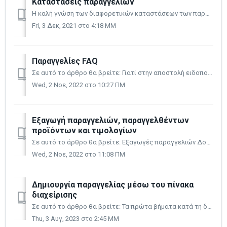
Καταστάσεις παραγγελιών
Η καλή γνώση των διαφορετικών καταστάσεων των παραγγελιών είναι σημαντική για την κατανόηση και την παρακολούθηση του πως και υπό ποιες συνθήκες συμβαίνο...
Fri, 3 Δεκ, 2021 στο 4:18 ΜΜ
Παραγγελίες FAQ
Σε αυτό το άρθρο θα βρείτε: Γιατί στην αποστολή ειδοποίησης μέσω e-mail σχετικά με μια ελλιπή παραγγελία, αυτή εξαφανίζεται; Πώς μπορώ να διαγράψω μια πα...
Wed, 2 Νοε, 2022 στο 10:27 ΠΜ
Εξαγωγή παραγγελιών, παραγγελθέντων
προϊόντων και τιμολογίων
Σε αυτό το άρθρο θα βρείτε: Εξαγωγές παραγγελιών Δομή του αρχείου CSV με εξαγόμενες παραγγελίες Εξαγωγή παραγγελθέντων προϊόντων Εξαγωγή τιμολογίων Ε...
Wed, 2 Νοε, 2022 στο 11:08 ΠΜ
Δημιουργία παραγγελίας μέσω του πίνακα
διαχείρισης
Σε αυτό το άρθρο θα βρείτε: Τα πρώτα βήματα κατά τη δημιουργία μιας νέας παραγγελίας Προσθήκη προϊόντος Προσθέστε μια διεύθυνση τιμολογίου Επιλογή τρ...
Thu, 3 Αυγ, 2023 στο 2:45 ΜΜ