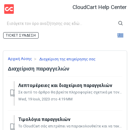
CloudCart Help Center
ΣΎΝΔΕΣΗ
Αρχική Λύσης
Διαχείριση της επιχείρησης σας
Διαχείριση παραγγελιών
Λεπτομέρειες και διαχείριση παραγγελιών
Σε αυτό το άρθρο θα βρείτε πληροφορίες σχετικά με τον τρόπο παρακολούθησης και επεξεργασίας των παραγγελιών στο κατάστημα σας. Στην ενότητα παραγγελιών σ...
Wed, 19 Ιουλ, 2023 στο 4:19 ΜΜ
Τιμολόγια παραγγελιών
Το CloudCart σάς επιτρέπει να παρακολουθείτε και να τεκμηριώνετε την τιμολόγηση σας, βοηθώντας να έχετε μια αντικειμενική εικόνα των πωλήσεών σας. Ενεργ...