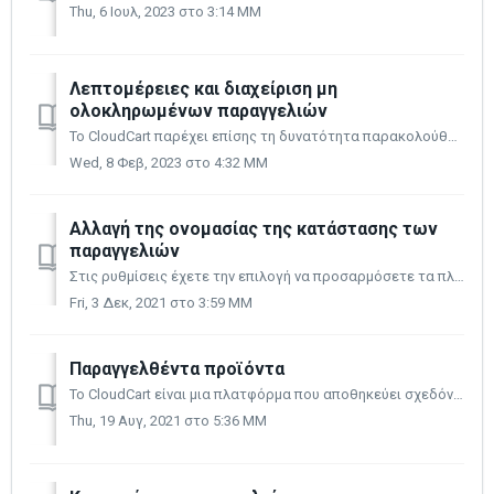
Thu, 6 Ιουλ, 2023 στο 3:14 ΜΜ
Λεπτομέρειες και διαχείριση μη
ολοκληρωμένων παραγγελιών
Το CloudCart παρέχει επίσης τη δυνατότητα παρακολούθησης όλων των μη ολοκληρωμένων παραγγελιών στο κατάστημα σας. Αυτή η λειτουργικότητα παρέχει πολλές επιλ...
Wed, 8 Φεβ, 2023 στο 4:32 ΜΜ
Αλλαγή της ονομασίας της κατάστασης των
παραγγελιών
Στις ρυθμίσεις έχετε την επιλογή να προσαρμόσετε τα πλαίσια κειμένου για τις Καταστάσεις στον ιστότοπο σας. Μπορείτε να τα χρησιμοποιήσετε για ευκρίνεια ή ά...
Fri, 3 Δεκ, 2021 στο 3:59 ΜΜ
Παραγγελθέντα προϊόντα
Το CloudCart είναι μια πλατφόρμα που αποθηκεύει σχεδόν όλες τις πληροφορίες που περνάνε από εκείνη. Αυτό περιλαμβάνει όλα τα παραγγελθέντα προϊόντα, όπως κα...
Thu, 19 Αυγ, 2021 στο 5:36 ΜΜ