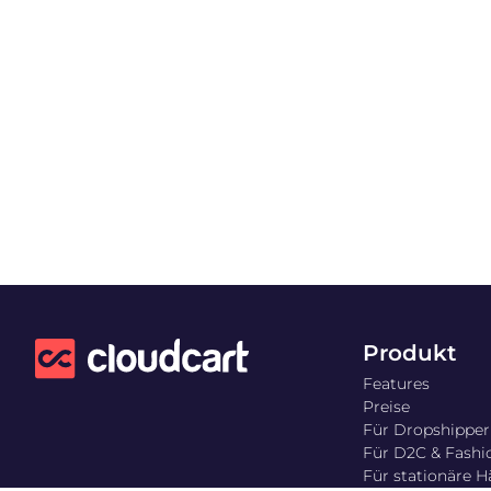
Produkt
Features
Preise
Für Dropshipper
Für D2C & Fashi
Für stationäre H