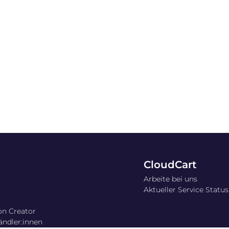
CloudCart
Arbeite bei uns
Aktueller Service Status
on Creator
ändler:innen