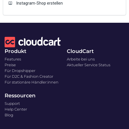
Instagram-Shop erstellen
Produkt
CloudCart
Features
Arbeite bei uns
Preise
Aktueller Service Status
Für Dropshipper
Für D2C & Fashion Creator
Für stationäre Händler:innen
Ressourcen
Support
Help Center
Blog