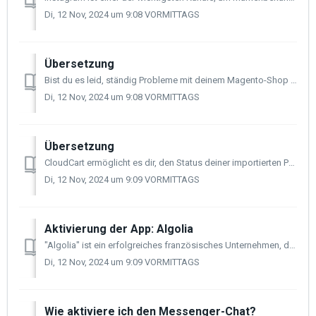
Di, 12 Nov, 2024 um 9:08 VORMITTAGS
Übersetzung
Bist du es leid, ständig Probleme mit deinem Magento-Shop zu haben? Nervt dich die hohe Wartung, die Entwicklungskosten und die Innovationsgebühren? Ständig...
Di, 12 Nov, 2024 um 9:08 VORMITTAGS
Übersetzung
CloudCart ermöglicht es dir, den Status deiner importierten Produkte zu verfolgen und die Historie all deiner Importe einzusehen. Das kannst du über die ...
Di, 12 Nov, 2024 um 9:09 VORMITTAGS
Aktivierung der App: Algolia
"Algolia" ist ein erfolgreiches französisches Unternehmen, das ein Web-Suchprodukt für das SaaS-Softwaremodell anbietet. Obwohl Site-Suchen schon ...
Di, 12 Nov, 2024 um 9:09 VORMITTAGS
Wie aktiviere ich den Messenger-Chat?