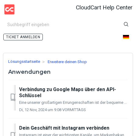
CloudCart Help Center
ANMELDEN
Lösungsstartseite
Erweitere deinen Shop
Anwendungen
Verbindung zu Google Maps über den API-
Schlüssel
Eine unserer großartigen Errungenschaften ist der bequeme und schnelle Checkout, durch den Benutzer keine Zeit damit verschwenden, lästig persönliche Inf...
Di, 12 Nov, 2024 um 9:08 VORMITTAGS
Dein Geschäft mit Instagram verbinden
Instagram ist einer der wichtigsten Kanäle, um Markenbekanntheit zu erreichen. In deinem CloudCart-Shop hast du die Möglichkeit, die Instagram-Anwendung zu ...