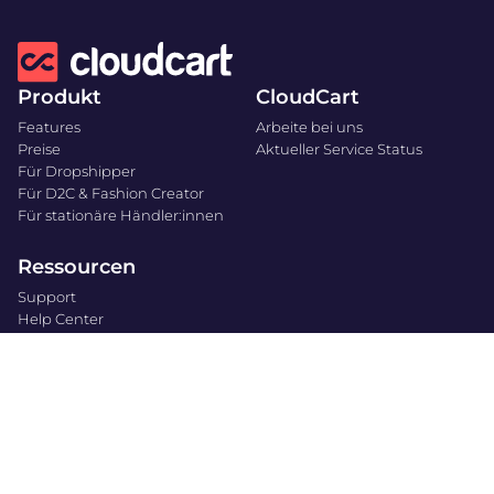
Produkt
CloudCart
Features
Arbeite bei uns
Preise
Aktueller Service Status
Für Dropshipper
Für D2C & Fashion Creator
Für stationäre Händler:innen
Ressourcen
Support
Help Center
Blog
Impressum
Datenschutz
Cookie Ricthlinie