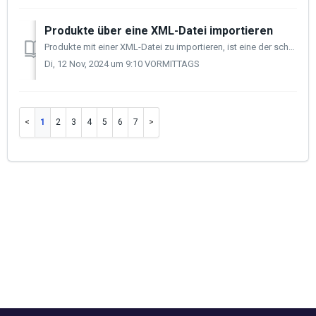
Produkte über eine XML-Datei importieren
Produkte mit einer XML-Datei zu importieren, ist eine der schnellsten und einfachsten Möglichkeiten, einen umfangreichen Katalog von Produktinhalten in dein...
Di, 12 Nov, 2024 um 9:10 VORMITTAGS
1
2
3
4
5
6
7