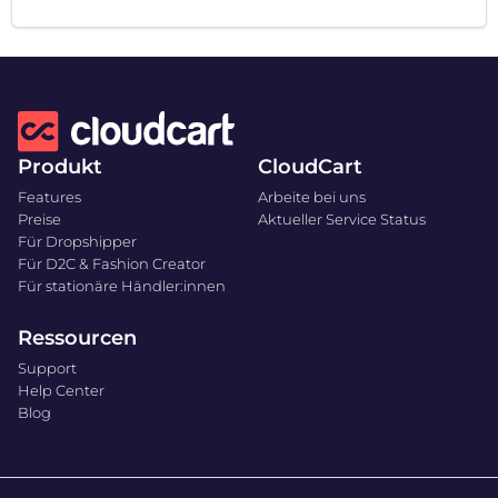
Produkt
CloudCart
Features
Arbeite bei uns
Preise
Aktueller Service Status
Für Dropshipper
Für D2C & Fashion Creator
Für stationäre Händler:innen
Ressourcen
Support
Help Center
Blog