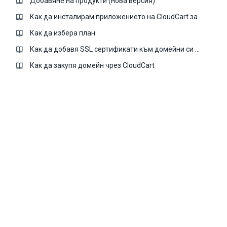
Добавяне на продукти (нова версия)
Как да инсталирам приложението на CloudCart за GDPR?
Как да избера план
Как да добавя SSL сертификати към домейни си в CloudCart
Как да закупя домейн чрез CloudCart