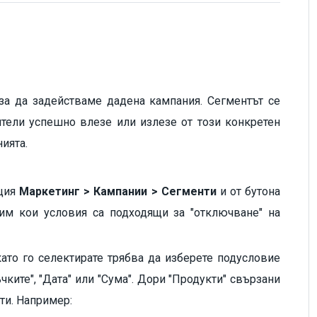
 за да задействаме дадена кампания. Сегментът се
ители успешно влезе или излезе от този конкретен
ията.
кция
Маркетинг > Кампании > Сегменти
и от бутона
им кои условия са подходящи за "отключване" на
като го селектирате трябва да изберете подусловие
чките", "Дата" или "Сума". Дори "Продукти" свързани
ти. Например: