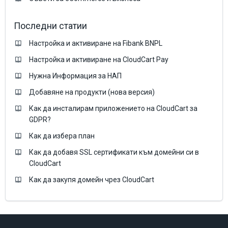
Последни статии
Настройка и активиране на Fibank BNPL
Настройка и активиране на CloudCart Pay
Нужна Информация за НАП
Добавяне на продукти (нова версия)
Как да инсталирам приложението на CloudCart за
GDPR?
Как да избера план
Как да добавя SSL сертификати към домейни си в
CloudCart
Как да закупя домейн чрез CloudCart