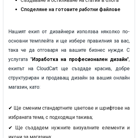
Създаване и остиляване на статии в блога
Споделяне на готовите
работни
файлове
Нашият екип от дизайнери използва няколко по-
основни темплейта и ще избере правилния за вас,
така че да отговаря на вашите бизнес нужди. С
услугата "
Изработка на професионален дизайн
"
,
екипът на CloudCart ще създаде красив, добре
структуриран и продаващ дизайн за вашия онлайн
магазин, като:
✔
Ще сменим стандартните цветове и шрифтове на
избраната тема, с подходящи такива;
✔
Ще създадем нужните визуалните елементи и
икони за магазина;