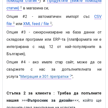
помощна статия
) и
Продуктите (Вижте помощна
статия)
в магазина си;
Опция #2
- автоматичен импорт със
CSV
file
или
XML feed / file
;
Опция #3
- синхронизиране на база данни от
складови програми или ERP-та (платформата ни е
интегрирана с над 12 от най-популярните в
България);
Опция #4
- ако имате стар сайт, може да се
свържете с нас за допълнителната ни
услуга
"
Миграция и 301 препратки
";
Стъпка 2 за клиента : Трябва да попълните
нашия
>>>
Въпросник за дизайн
<<<,
който ще
получите след закупуване на услугата.