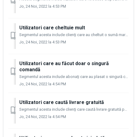
Jo, 24 Noi, 2022 la 4:53 PM
Utilizatori care cheltuie mult
Segmentul acesta include clienţi care au cheltuit o sumă mare de bani în magazin într-o perioadă nu mai mică de 180 de zile. Aceştia sunt utilizatorii ca...
Jo, 24 Noi, 2022 la 4:53 PM
Utilizatori care au făcut doar o singură
comandă
Segmentul acesta include abonaţi care au plasat o singură comandă prin magazin. Puteţi transforma aceşti utilizatori în clienţi fideli aflând care sunt p...
Jo, 24 Noi, 2022 la 4:54 PM
Utilizatori care caută livrare gratuită
Segmentul acesta include clienţi care caută livrare gratuită pentru achiziţiile lor. Aceştia sunt clienţi care au mai comandat de la dvs., au peste o com...
Jo, 24 Noi, 2022 la 4:54 PM