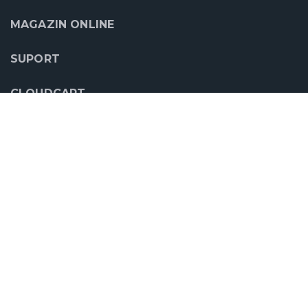
MAGAZIN ONLINE
SUPORT
CLOUDCART
PARTENERII NOŞTRI
Copyright © 2016-2022 CloudCart® | Creare Magazin Online