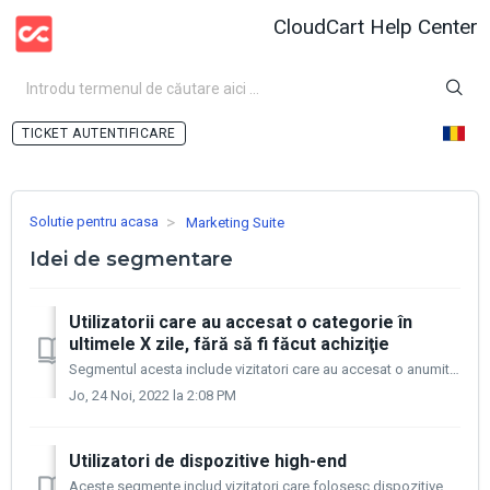
CloudCart Help Center
AUTENTIFICARE
Solutie pentru acasa
Marketing Suite
Idei de segmentare
Utilizatorii care au accesat o categorie în
ultimele X zile, fără să fi făcut achiziţie
Segmentul acesta include vizitatori care au accesat o anumită categorie de mai multe ori într-o anumită perioadă de timp, dar nu au achiziţionat un produ...
Jo, 24 Noi, 2022 la 2:08 PM
Utilizatori de dispozitive high-end
Aceste segmente includ vizitatori care folosesc dispozitive high-end pentru a accesa magazinul. În mare, se poate face presupunerea că aceştia au venitur...