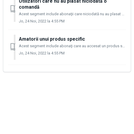
Utilizatori care nu au plasat niciodată o
comandă
Acest segment include abonaţii care niciodată nu au plasat nici măcar o singură comandă prin magazin. Puteţi afla care sunt produsele şi serviciile care ...
Jo, 24 Noi, 2022 la 4:55 PM
Amatorii unui produs specific
Acest segment include abonaţi care au accesat un produs specific de mai multe ori (cel puţin 2-3 ori) în ultimele câteva zile. Acest comportament arată c...
Jo, 24 Noi, 2022 la 4:55 PM