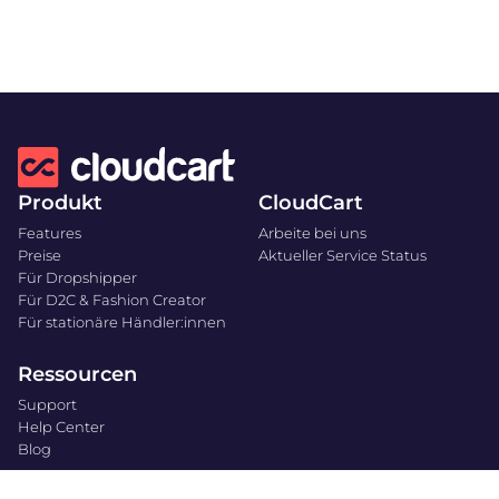
Produkt
CloudCart
Features
Arbeite bei uns
Preise
Aktueller Service Status
Für Dropshipper
Für D2C & Fashion Creator
Für stationäre Händler:innen
Ressourcen
Support
Help Center
Blog