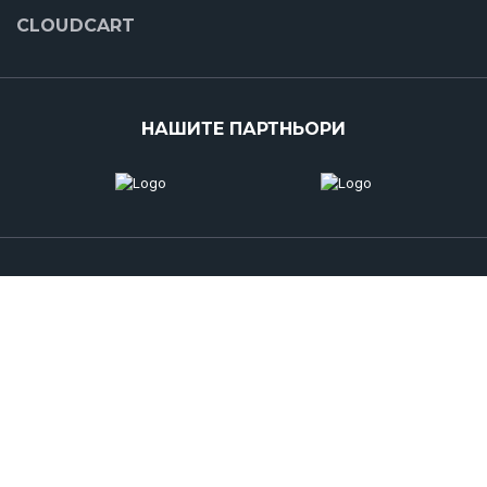
CLOUDCART
НАШИТЕ ПАРТНЬОРИ
Copyright © 2016-2022 CloudCart® | Изработка на Онлайн Магазини
Поверителност
Правила за Бисквитките
Общи Условия