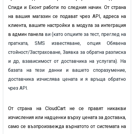
Спиди и Еконт работи по следния начин. От страна
на вашия магазин се подават чрез API, адреса на
клиента, вашите настройки в модула за интеграция
в админ панела
ви (като опциите за тест, преглед на
пратката, SMS известяване, опция Обявена
стойност/Застраховане, Заявка за обратна разписка
и др, взависимост от доставчика на услугата). На
базата на тези данни и вашето споразумение,
доставчика изчислява цената и я връща обратно
чрез API.
От страна на CloudCart не се правят никакви
изчисления или надценки върху цената за доставка,
само се възпроизвежда върнатото от системата на