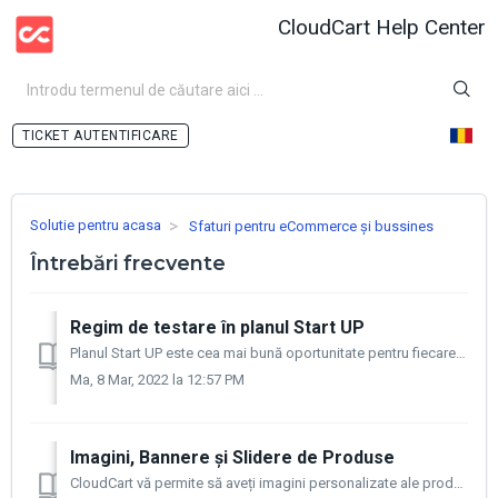
CloudCart Help Center
AUTENTIFICARE
Solutie pentru acasa
Sfaturi pentru eCommerce și bussines
Întrebări frecvente
Regim de testare în planul Start UP
Planul Start UP este cea mai bună oportunitate pentru fiecare comerciant la pornirea unei afaceri online. Acesta include toate funcționalitățile de bază de ...
Ma, 8 Mar, 2022 la 12:57 PM
Imagini, Bannere și Slidere de Produse
CloudCart vă permite să aveți imagini personalizate ale produselor, precum și bannere și slidere (carusel) la alegere. Imagini de produse Imaginile pro...