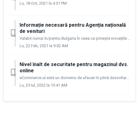
Lu, 18 Oct, 2021 la 4:51 PM
Informație necesară pentru Agenția națională
de venituri
Valabil numai în/pentru Bulgaria În ceea ce privește inovațiile din legislația bulgară, fiecare comerciant care folosește un magazin online este obligat să...
Lu, 22 Feb, 2021 la 9:02 AM
Nivel înalt de securitate pentru magazinul dvs.
online
eCommerce-ul este un domeniu de afaceri în plină dezvoltare, pe scară globală, care atrage tot mai mulţi jucători pe piaţă, dar totodată cresc şi atacurile ...
Lu, 25 Iul, 2022 la 10:41 AM