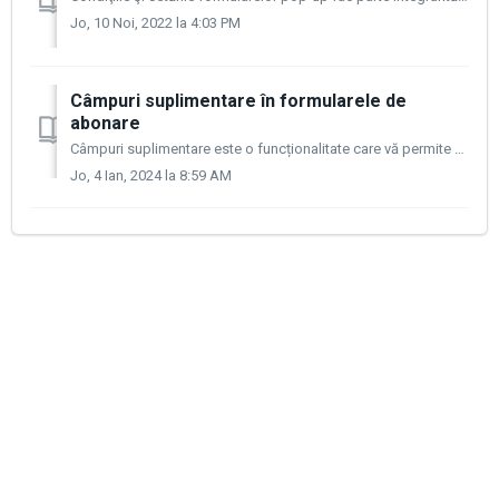
Jo, 10 Noi, 2022 la 4:03 PM
Câmpuri suplimentare în formularele de
abonare
Câmpuri suplimentare este o funcționalitate care vă permite să adăugați câmpuri personalizate la formularele de abonare. Scopul este de a colecta mai multe ...
Jo, 4 Ian, 2024 la 8:59 AM