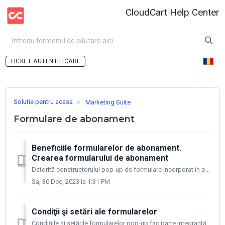
CloudCart Help Center
AUTENTIFICARE
Solutie pentru acasa
Marketing Suite
Formulare de abonament
Beneficiile formularelor de abonament.
Crearea formularului de abonament
Datorită constructorului pop-up de formulare incorporat în panoul de administrare a magazinului dvs., puteţi crea uşor un număr nelimitat de variante de for...
Sa, 30 Dec, 2023 la 1:31 PM
Condiţii şi setări ale formularelor
Condiţiile şi setările formularelor pop-up fac parte integrantă din crearea şi folosirea acestora, deoarece tocmai formularele stabilesc când un anumit p...